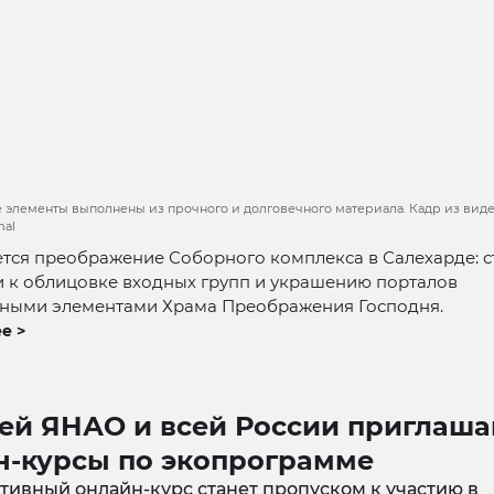
 элементы выполнены из прочного и долговечного материала. Кадр из виде
mal
тся преображение Соборного комплекса в Салехарде: с
и к облицовке входных групп и украшению порталов
рными элементами Храма Преображения Господня.
е >
ей ЯНАО и всей России приглаша
н-курсы по экопрограмме