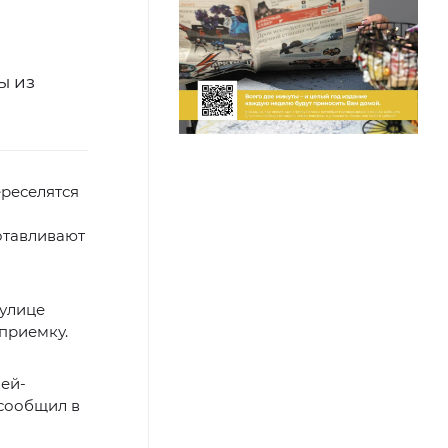
ы из
реселятся
отавливают
 улице
приемку.
лей-
 сообщил в