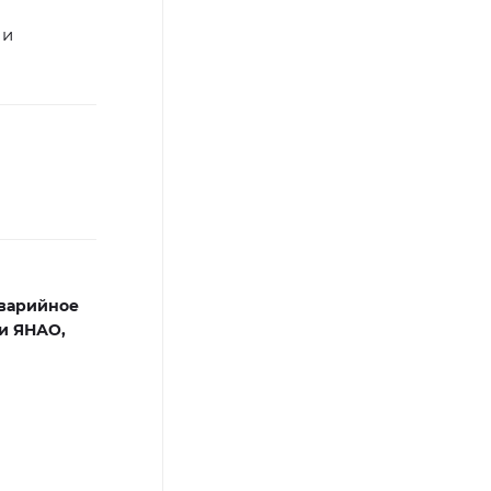
 и
варийное
и ЯНАО,