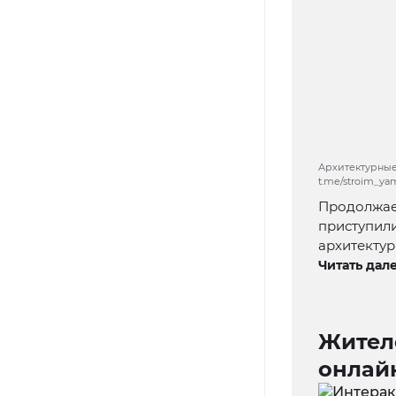
Архитектурные
t.me/stroim_ya
Продолжае
приступил
архитекту
Читать дале
Жител
онлай