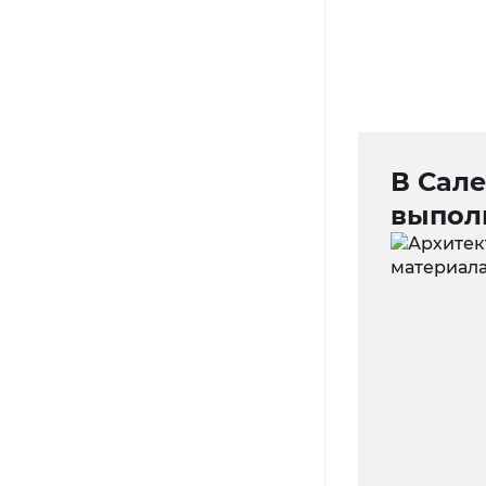
В Сал
выпол