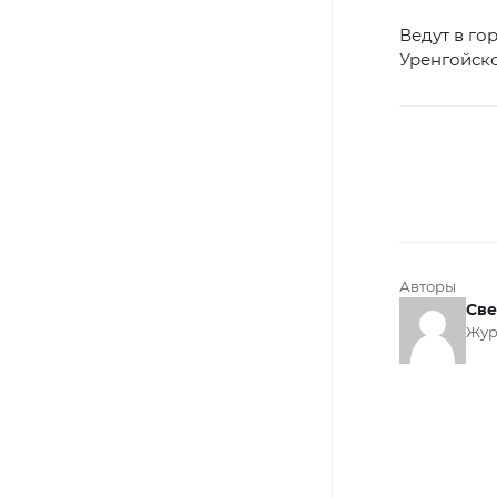
Ведут в го
Уренгойско
Авторы
Све
Жур