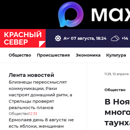
07 августа, 18:24
+14
Общество
Происшествия
Экономика
Культура
Лента новостей
11:29, 10 апреля
Близнецы переосмыслят
коммуникации, Раки
Общество
настроят домашний ритм, а
В Ноя
Стрельцы проверят
реальность планов
много
Общество
12:33
Ермолаев день 8 августа: не
таун
есть яблоки, женщинам