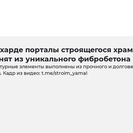
ехарде порталы строящегося хра
нят из уникального фибробетона