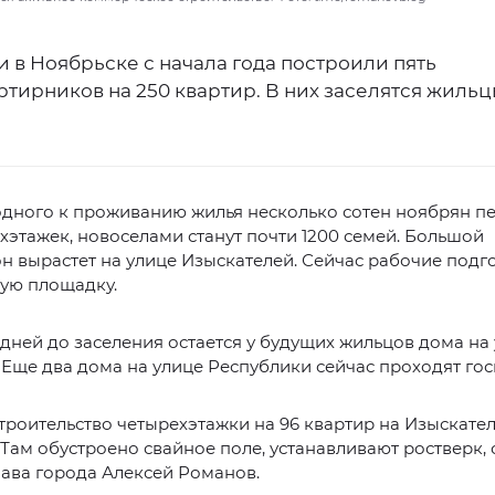
 в Ноябрьске с начала года построили пять
тирников на 250 квартир. В них заселятся жильц
дного к проживанию жилья несколько сотен ноябрян пе
ехэтажек, новоселами станут почти 1200 семей. Большой
 вырастет на улице Изыскателей. Сейчас рабочие подг
ную площадку.
дней до заселения остается у будущих жильцов дома на
Еще два дома на улице Республики сейчас проходят гос
троительство четырехэтажки на 96 квартир на Изыскате
Там обустроено свайное поле, устанавливают ростверк,
ава города Алексей Романов.