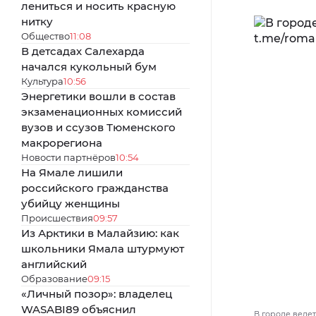
лениться и носить красную
нитку
Общество
11:08
В детсадах Салехарда
начался кукольный бум
Культура
10:56
Энергетики вошли в состав
экзаменационных комиссий
вузов и ссузов Тюменского
макрорегиона
Новости партнёров
10:54
На Ямале лишили
российского гражданства
убийцу женщины
Происшествия
09:57
Из Арктики в Малайзию: как
школьники Ямала штурмуют
английский
Образование
09:15
«Личный позор»: владелец
WASABI89 объяснил
В городе ведет