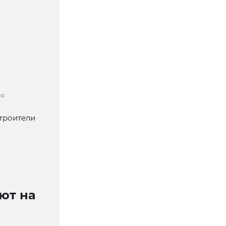
о:
троители
ют на