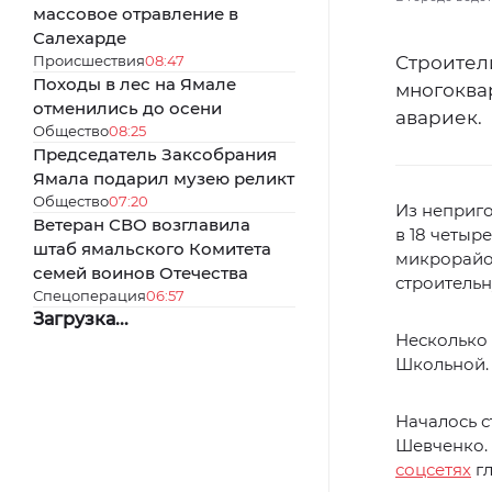
массовое отравление в
Салехарде
Происшествия
08:47
Строители
Походы в лес на Ямале
многоквар
отменились до осени
авариек.
Общество
08:25
Председатель Заксобрания
Ямала подарил музею реликт
Общество
07:20
Из неприго
Ветеран СВО возглавила
в 18 четыр
штаб ямальского Комитета
микрорайон
семей воинов Отечества
строитель
Спецоперация
06:57
Загрузка...
Несколько 
Школьной. 
Началось с
Шевченко. 
соцсетях
гл