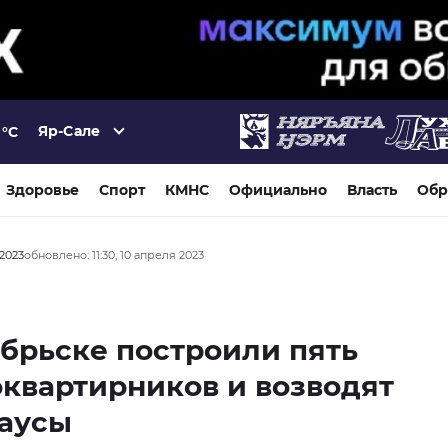
Яр-Сале
°C
Здоровье
Спорт
КМНС
Официально
Власть
Обр
 2023
обновлено: 11:30, 10 апреля 2023
брьске построили пять
квартирников и возводят
хаусы