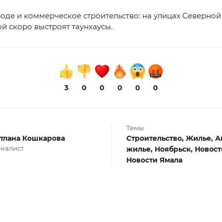
роде и коммерческое строительство: на улицах Северной
й скоро выстроят таунхаусы.
3
0
0
0
0
0
Темы
тлана Кошкарова
Строительство,
Жилье,
А
налист
жилье,
Ноябрьск,
Новост
Новости Ямала