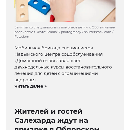
Занятия со специалистами помогают детям с ОВЗ активнее
развиваться. Фото: Studio.G photography / shutterstock.com /
Fotodom
Мобильная бригада специалистов
Надымского центра соцобслуживания
«Домашний очаг» завершает
двухнедельные курсы восстановительного
лечения для детей с ограничениями
здоровья.
Читать далее >
Жителей и гостей
Салехарда ждут на
ярмарке в Обдорском