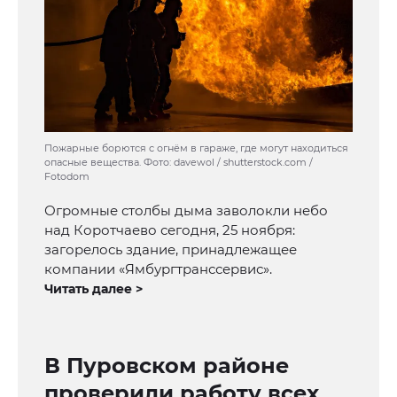
Пожарные борются с огнём в гараже, где могут находиться
опасные вещества. Фото: davewol / shutterstock.com /
Fotodom
Огромные столбы дыма заволокли небо
над Коротчаево сегодня, 25 ноября:
загорелось здание, принадлежащее
компании «Ямбургтранссервис».
Читать далее >
В Пуровском районе
проверили работу всех