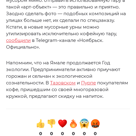
мусором мимо: отправить использованную тару в
такой «арт-объект» — это правильно и приятно.
Заодно сделать фото — подобных композиций на
улицах больше нет, их сделали по спецзаказу.
Кстати, в новые мусорные урны можно
утилизировать исключительно кофейную тару,
сообщили
в Telegram-канале «Ноябрьск.
Официально».
Напомним, что на Ямале продолжается Год
экологии. Предприниматели активно приучают
горожан и сельчан к экологической
сознательности. В
Тазовском
и
Пурпе
покупателям
кофе, пришедшим со своей многоразовой
кружкой, предлагают скидку на напиток.
0
0
0
0
0
0