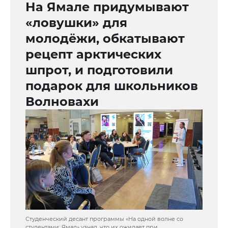
На Ямале придумывают
«ловушки» для
молодёжи, обкатывают
рецепт арктических
шпрот, и подготовили
подарок для школьников
Волновахи
Студенческий десант программы «На одной волне со
студентами: Ямал» узнал, что их ожидает при