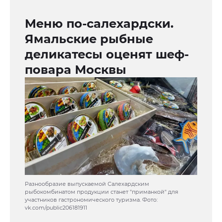
Меню по-салехардски.
Ямальские рыбные
деликатесы оценят шеф-
повара Москвы
Разнообразие выпускаемой Салехардским
рыбокомбинатом продукции станет "приманкой" для
участников гастрономического туризма. Фото:
vk.com/public206181911