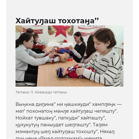
Хайтуԓаш тохотаӈа’’
Таттама: Л. Айваседо таттамы
Выӈкна диԓина’’ ни ӈашкиуди’’ хампԓяӈк —
мат’ похонатоӈ манԓе хайтуԓаш чепяшту’’.
Нойхат тувшаку’’, паткуди’’ хайташту’’,
ӈухукутуӈ паныудет шеԓташту’’. Таԓям
мэмантуӈ шеԓ хайтуԓаш тохошту’’. Няхаԓ
пуӈ чена «Ямал-потомкам!» нимита