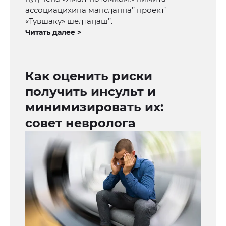
ассоциацихина мансԓанна’’ проект’
«Тувшаку» шеԓтаӈаш’’.
Читать далее >
Как оценить риски
получить инсульт и
минимизировать их:
совет невролога