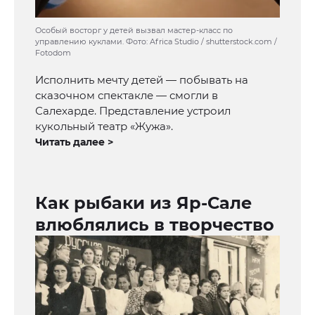
Особый восторг у детей вызвал мастер-класс по
управлению куклами. Фото: Africa Studio / shutterstock.com /
Fotodom
Исполнить мечту детей — побывать на
сказочном спектакле — смогли в
Салехарде. Представление устроил
кукольный театр «Жужа».
Читать далее >
Как рыбаки из Яр-Сале
влюблялись в творчество