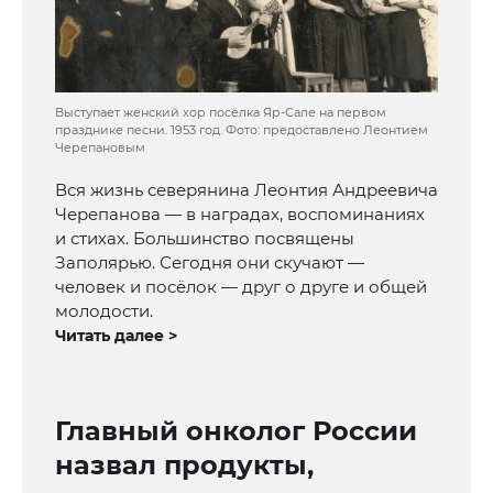
Выступает женский хор посёлка Яр-Сале на первом
празднике песни. 1953 год. Фото: предоставлено Леонтием
Черепановым
Вся жизнь северянина Леонтия Андреевича
Черепанова — в наградах, воспоминаниях
и стихах. Большинство посвящены
Заполярью. Сегодня они скучают —
человек и посёлок — друг о друге и общей
молодости.
Читать далее >
Главный онколог России
назвал продукты,