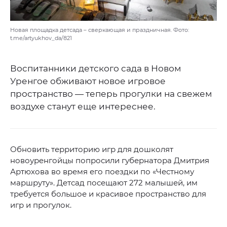
Новая площадка детсада – сверкающая и праздничная. Фото:
t.me/artyukhov_da/821
Воспитанники детского сада в Новом
Уренгое обживают новое игровое
пространство — теперь прогулки на свежем
воздухе станут еще интереснее.
Обновить территорию игр для дошколят
новоуренгойцы попросили губернатора Дмитрия
Артюхова во время его поездки по «Честному
маршруту». Детсад посещают 272 малышей, им
требуется большое и красивое пространство для
игр и прогулок.