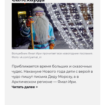
Волшебник Ямал Ири прочитает все новогодние послания.
Фото: vk.com/yamal_iri
Приближается время больших и сказочных
чудес. Накануне Нового года дети с верой в
чудо пишут письма Деду Морозу, а в
Арктическом регионе — Ямал Ири.
Читать далее >