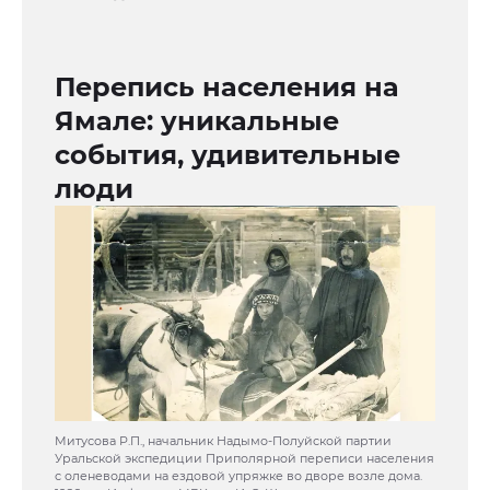
Перепись населения на
Ямале: уникальные
события, удивительные
люди
Митусова Р.П., начальник Надымо-Полуйской партии
Уральской экспедиции Приполярной переписи населения
с оленеводами на ездовой упряжке во дворе возле дома.