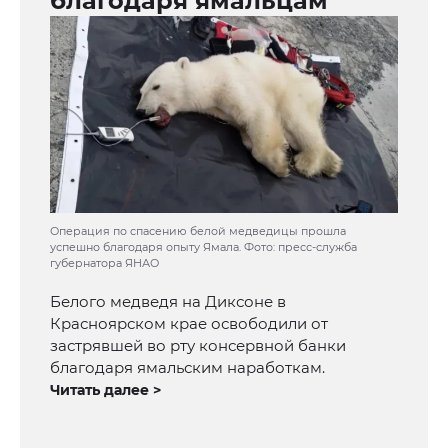
благодаря ямальцам
Операция по спасению белой медведицы прошла
успешно благодаря опыту Ямала. Фото: пресс-служба
губернатора ЯНАО
Белого медведя на Диксоне в
Красноярском крае освободили от
застрявшей во рту консервной банки
благодаря ямальским наработкам.
Читать далее >