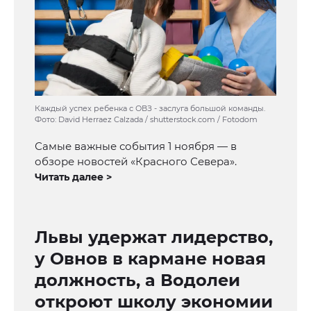
Каждый успех ребенка с ОВЗ - заслуга большой команды.
Фото: David Herraez Calzada / shutterstock.com / Fotodom
Самые важные события 1 ноября — в
обзоре новостей «Красного Севера».
Читать далее >
Львы удержат лидерство,
у Овнов в кармане новая
должность, а Водолеи
откроют школу экономии