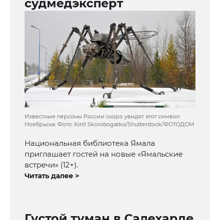
судмедэксперт
Известные персоны России скоро увидят этот символ
Ноябрьска. Фото: Kirill Skorobogatko/Shutterstock/ФОТОДОМ
Национальная библиотека Ямала
приглашает гостей на новые «Ямальские
встречи» (12+).
Читать далее >
Густой туман в Салехарде