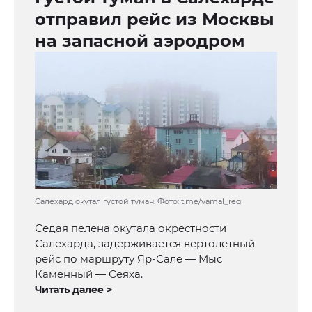
отправил рейс из Москвы
на запасной аэродром
Салехард окутал густой туман. Фото: t.me/yamal_reg
Седая пелена окутала окрестности
Салехарда, задерживается вертолетный
рейс по маршруту Яр-Сале — Мыс
Каменный — Сеяха.
Читать далее >