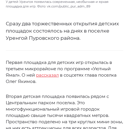
У детей Уренгоя появилась современная, необычная и яркая
площадка для игр. Фото: vk.com/public_pur_adm_89
Сразу два торжественных открытия детских
площадок состоялось на днях в поселке
Уренгой Пуровского района.
Первая площадка для детских игр открылась в
третьем микрорайоне по программе «Уютный
Ямал». О ней
рассказал
в соцсетях глава поселка
Олег Якимов.
Вторая детская площадка появилась рядом с
Центральным парком поселка. Это
многофункциональный игровой городок
площадью свыше тысячи квадратных метров.
Пространство поделено на три круглых мини-зоны,
на них есть аттракционы для всех возрастов. Для