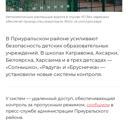
Автоматические распашные ворота в случае ЧП без задержек
обеспечат проезд спецтранспорта. Фото: vk.com/vpriuralye
В Приуральском районе усиливают
безопасность детских образовательных
учреждений. В школах Катравожа, Аксарки,
Белоярска, Харсаима и в трех детсадах —
«Солнышко», «Радуга» и «Брусничка» —
установили новые системы контроля.
У систем — удаленный доступ, обеспечивающий
контроль за пропускным режимом,
сообщили
в
пресс-службе администрации Приуральского
района.