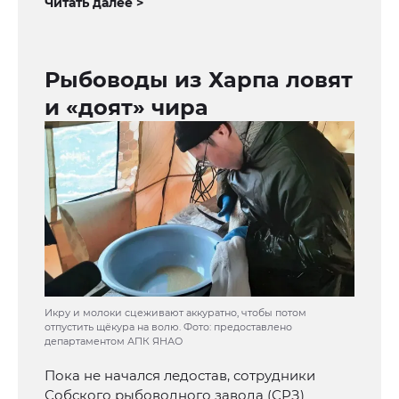
Читать далее >
Рыбоводы из Харпа ловят
и «доят» чира
Икру и молоки сцеживают аккуратно, чтобы потом
отпустить щёкура на волю. Фото: предоставлено
департаментом АПК ЯНАО
Пока не начался ледостав, сотрудники
Собского рыбоводного завода (СРЗ)