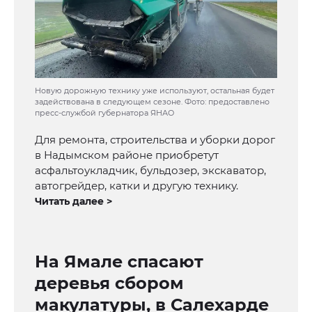
Новую дорожную технику уже используют, остальная будет
задействована в следующем сезоне. Фото: предоставлено
пресс-службой губернатора ЯНАО
Для ремонта, строительства и уборки дорог
в Надымском районе приобретут
асфальтоукладчик, бульдозер, экскаватор,
автогрейдер, катки и другую технику.
Читать далее >
На Ямале спасают
деревья сбором
макулатуры, в Салехарде