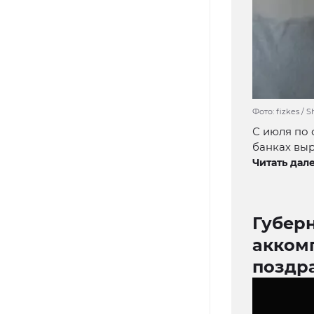
Фото: fizkes / 
С июля по 
банках выр
Читать дале
Губер
акком
поздр