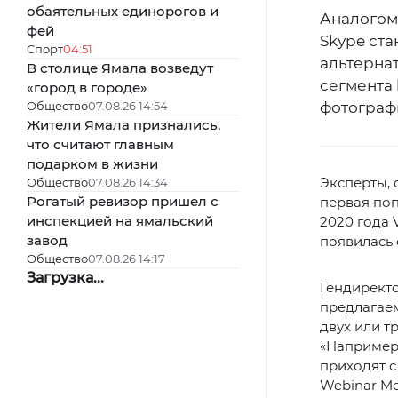
обаятельных единорогов и
Аналогом 
фей
Skype ста
Спорт
04:51
альтерна
В столице Ямала возведут
сегмента
«город в городе»
Общество
07.08.26 14:54
фотограф
Жители Ямала признались,
что считают главным
подарком в жизни
Эксперты,
Общество
07.08.26 14:34
Рогатый ревизор пришел с
первая поп
инспекцией на ямальский
2020 года 
завод
появилась 
Общество
07.08.26 14:17
Загрузка...
Гендирект
предлагае
двух или т
«Например,
приходят с
Webinar Mee