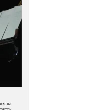
авлены
акте».