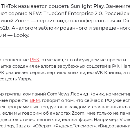
TikTok называется соцсеть Sunlight Play. Замени
нет сервис NEW: TrueConf Enterprise 2.0. Российс
тивой Zoom — сервис видео-конференц-связи Di
 b2b. Аналогом заблокированного и запрещенног
ий — Looky.
 опрошенные
РБК
, отмечают, что обсуждаемые проекты —
ытка создания аналогов зарубежных соцсетей в РФ. Нап
VK развивает сервис вертикальных видео «VK Клипы», а в
соцсеть Yappy.
ор группы компаний ComNews Леонид Коник, комменти
мые проекты
BFM
, говорит о том, что сейчас в РФ уже ес
рех программных продуктов в каждом из заявленных кла
 если мы говорим об аналогах Zoom, мне только на пам
 десяток отечественных видеоплатформ. Например, Vide
tings, Jazz от «Сбера», «Яндекс.Телемост», «Видеозвонки 