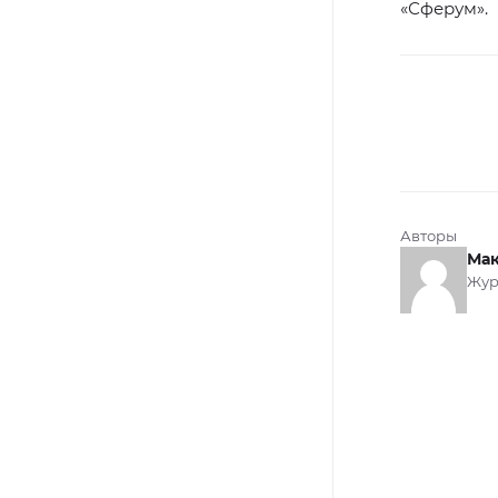
«Сферум».
Авторы
Мак
Жур