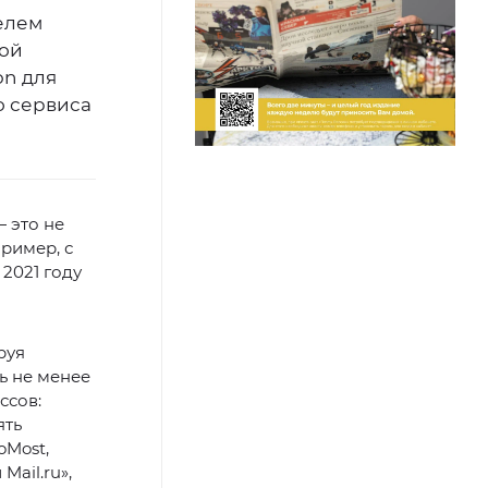
телем
кой
on для
о сервиса
 это не
ример, с
 2021 году
руя
ть не менее
ссов:
ять
oMost,
Mail.ru»,