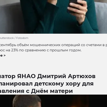
Shutterstock / Fotodom
сентябрь объём мошеннических операций со счетами в 
ос на 23% по сравнению с прошлым годом.
е >
натор ЯНАО Дмитрий Артюхов
панировал детскому хору для
авления с Днём матери