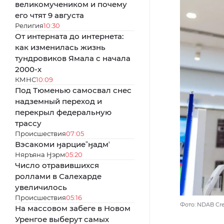
великомучеником и почему
его чтят 9 августа
Религия
10:30
От интерната до интернета:
как изменилась жизнь
тундровиков Ямала с начала
2000-х
КМНС
10:09
Под Тюменью самосвал снес
надземный переход и
перекрыл федеральную
трассу
Происшествия
07:05
Вэсакоми ӈарциеˮӈадмʼ
Няръяна Ӈэрм
05:20
Число отравившихся
роллами в Салехарде
увеличилось
Происшествия
05:16
Фото: NDAB Crea
На массовом забеге в Новом
Уренгое выберут самых