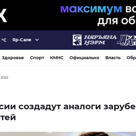
Яр-Сале
°C
Здоровье
Спорт
КМНС
Официально
Власть
Обр
 2022
сии создадут аналоги заруб
етей