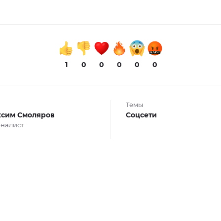
1
0
0
0
0
0
Темы
сим Смоляров
Соцсети
налист