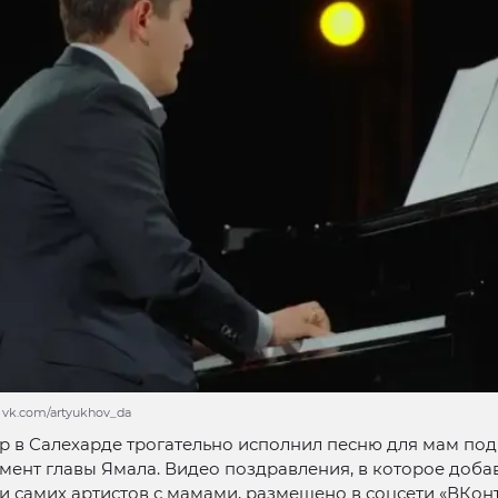
 vk.com/artyukhov_da
р в Салехарде трогательно исполнил песню для мам под
ент главы Ямала. Видео поздравления, в которое доб
 самих артистов с мамами, размещено в соцсети «ВКонт