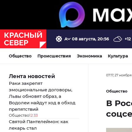
08 августа, 20:56
+12
Общество
Происшествия
Экономика
Культура
Лента новостей
07:17, 27 ноября
Раки закрепят
эмоциональные договоры,
Общество
Львы обновят образ, а
В Рос
Водолеи найдут ход в обход
препятствий
соцс
Общество
12:33
Святой Пантелеймон: как
лекарь стал