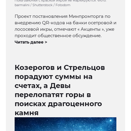
Пока баночки с красной икрой не маркируются. Фото:
barmalini / Shutterstock / Fotodom
Проект постановления Минпромторга по
внедрению QR-кодов на банки осетровой и
лососевой икры, отмечают « Акценты », уже
проходит общественное обсуждение.
Читать далее >
Козерогов и Стрельцов
порадуют суммы на
счетах, а Девы
перелопатят горы в
поисках драгоценного
камня