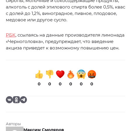
сиропы, молочные и сокосодержащие продукты,
алкоголь с долей этилового спирта более 0,5%, квас
с долей до 1,2%, виноградное, пивное, плодовое,
медовое или другое сусло.
РБК
, ссылаясь на данные производителя лимонада
«Черноголовка», предупреждает, что введение
акциза приведет к возможному повышению цен.
0
0
0
0
0
0
Авторы
Максим Смоляров