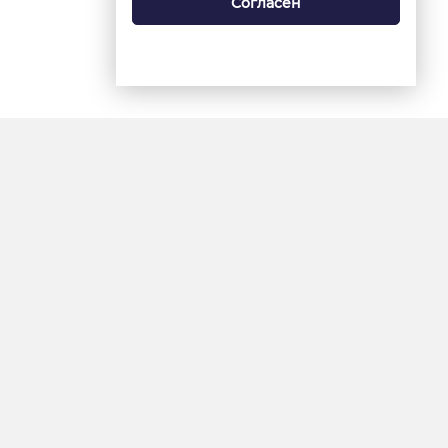
Согласен
18+
«Ямал-Медиа»
Интернет-сайт «Красный
Север»
«Север-Пресс»