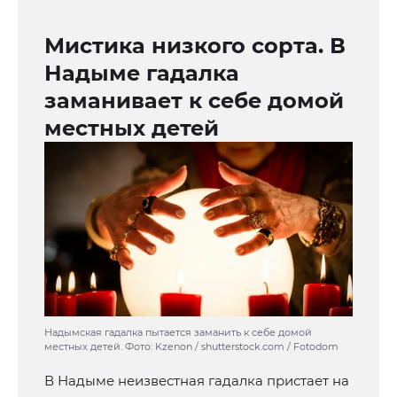
Мистика низкого сорта. В
Надыме гадалка
заманивает к себе домой
местных детей
Надымская гадалка пытается заманить к себе домой
местных детей. Фото: Kzenon / shutterstock.com / Fotodom
В Надыме неизвестная гадалка пристает на