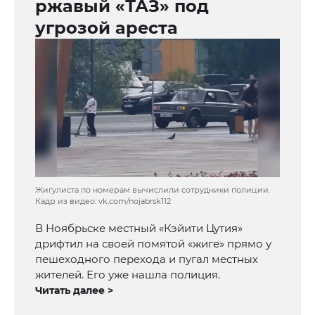
ржавый «ТАЗ» под
угрозой ареста
Жигулиста по номерам вычислили сотрудники полиции.
Кадр из видео: vk.com/nojabrsk112
В Ноябрьске местный «Кэйити Цутия»
дрифтил на своей помятой «жиге» прямо у
пешеходного перехода и пугал местных
жителей. Его уже нашла полиция.
Читать далее >