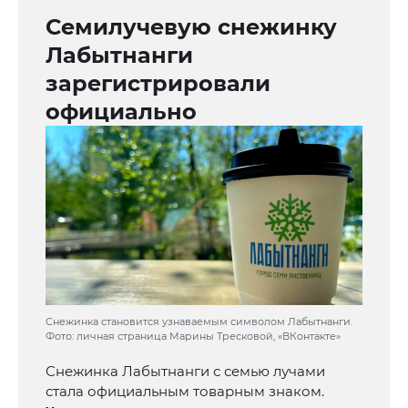
Семилучевую снежинку
Лабытнанги
зарегистрировали
официально
Снежинка становится узнаваемым символом Лабытнанги.
Фото: личная страница Марины Тресковой, «ВКонтакте»
Снежинка Лабытнанги с семью лучами
стала официальным товарным знаком.