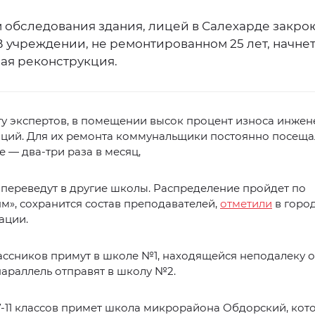
 обследования здания, лицей в Салехарде закрою
В учреждении, не ремонтированном 25 лет, начне
ая реконструкция.
ту экспертов, в помещении высок процент износа инже
ций. Для их ремонта коммунальщики постоянно посеща
 — два-три раза в месяц,
переведут в другие школы. Распределение пройдет по
м», сохранится состав преподавателей,
отметили
в горо
ации.
сников примут в школе №1, находящейся неподалеку от
араллель отправят в школу №2.
-11 классов примет школа микрорайона Обдорский, кот