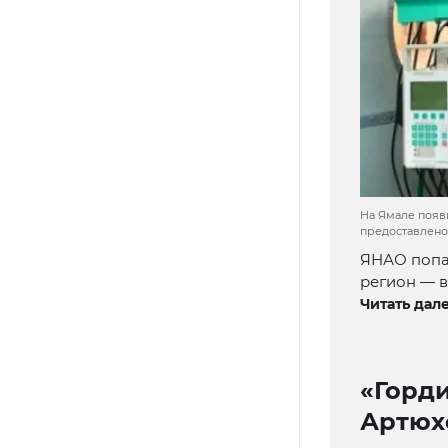
На Ямале появ
предоставлен
ЯНАО попал
регион — в
Читать дале
«Горд
Артюх