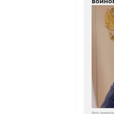
воино
Фото: предост