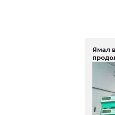
Ямал в
продо