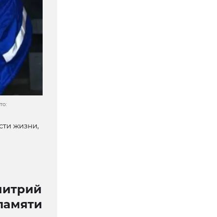
то:
сти жизни,
митрий
памяти