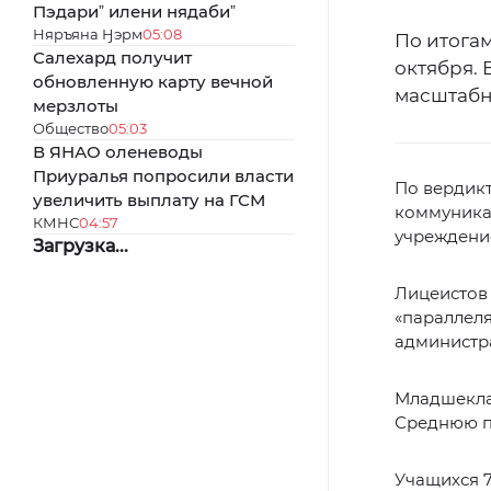
Пэдариˮ илени нядабиˮ
Няръяна Ӈэрм
05:08
По итогам
Салехард получит
октября. 
обновленную карту вечной
масштабн
мерзлоты
Общество
05:03
В ЯНАО оленеводы
Приуралья попросили власти
По вердик
увеличить выплату на ГСМ
коммуника
КМНС
04:57
учреждение
Загрузка...
Лицеистов 
«параллеля
администр
Младшеклас
Среднюю п
Учащихся 7