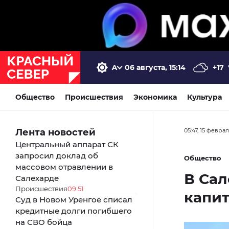
06 августа, 15:14
+17
Общество
Происшествия
Экономика
Культура
Лента новостей
05:47, 15 февра
Центральный аппарат СК
запросил доклад об
Общество
массовом отравлении в
В Сал
Салехарде
Происшествия
09:51
капит
Суд в Новом Уренгое списал
кредитные долги погибшего
на СВО бойца