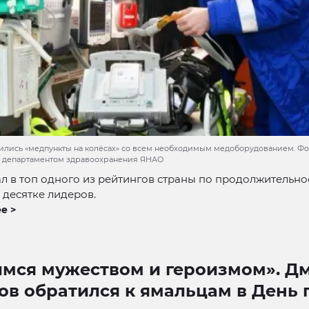
ились «медпункты на колёсах» со всем необходимым медоборудованием. Фо
о департаментом здравоохранения ЯНАО
 в топ одного из рейтингов страны по продолжительно
 десятке лидеров.
е >
имся мужеством и героизмом». Д
ов обратился к ямальцам в День 