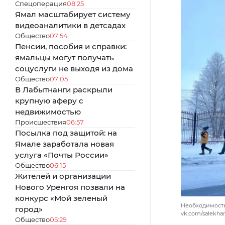
Спецоперация
08:25
Ямал масштабирует систему
видеоаналитики в детсадах
Общество
07:54
Пенсии, пособия и справки:
ямальцы могут получать
соцуслуги не выходя из дома
Общество
07:05
В Лабытнанги раскрыли
крупную аферу с
недвижимостью
Происшествия
06:57
Посылка под защитой: на
Ямале заработала новая
услуга «Почты России»
Общество
06:15
Жителей и организации
Нового Уренгоя позвали на
конкурс «Мой зеленый
Необходимость
город»
vk.com/salekh
Общество
05:29