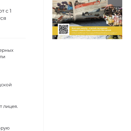
т с 1
тся
нерных
ли
дской
 лицея.
орую