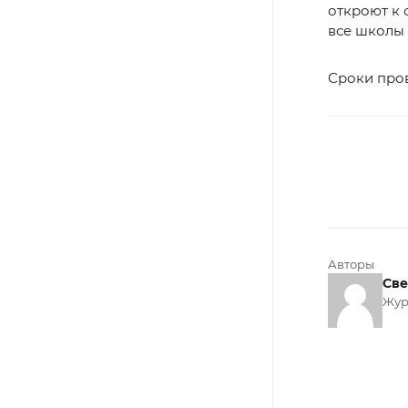
откроют к 
все школы
Сроки про
Авторы
Све
Жур