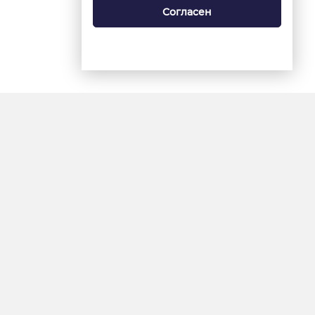
Согласен
18+
«Ямал-Медиа»
Интернет-сайт «Красный
Север»
«Север-Пресс»