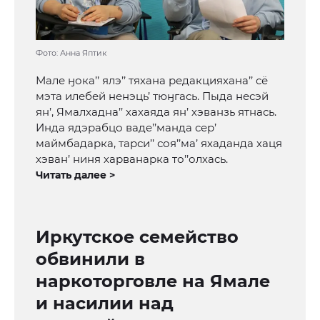
Фото: Анна Яптик
Мале ӈока’’ ялэ’’ тяхана редакцияхана’’ сё
мэта илебей ненэць’ тюӈгась. Пыда несэй
ян’, Ямалхадна’’ хахаяда ян’ хэванзь ятнась.
Инда ядэрабцо ваде’’манда сер’
маймбадарка, тарси’’ соя’’ма’ яхаданда хаця
хэван’ ниня харванарка то’’олхась.
Читать далее >
Иркутское семейство
обвинили в
наркоторговле на Ямале
и насилии над