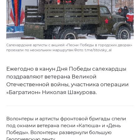
Салехардские артисты с акцией «Песни Победы в городских дворах»
проехали по нескольким маршрутам.Фото: t.me/titovsky_al
Ежегодно в канун Дня Победы салехардцы
поздравляют ветерана Великой
Отечественной войны, участника операции
«Багратион» Николая Шакурова.
Волонтеры и артисты фронтовой бригады спели
под окнами ветерана песни «Катюша» и «День
Победы». Волонтеры развернули большую
Георгиевскую ленту.