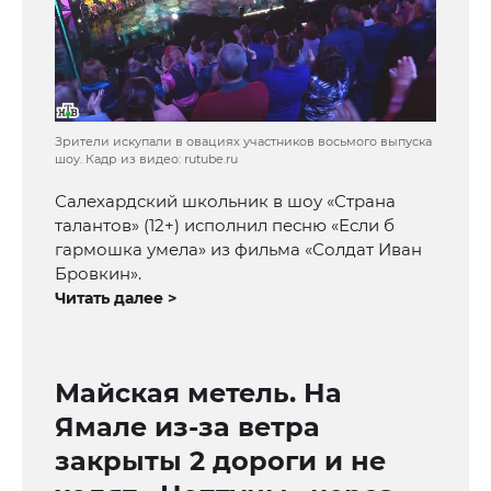
Зрители искупали в овациях участников восьмого выпуска
шоу. Кадр из видео: rutube.ru
Салехардский школьник в шоу «Страна
талантов» (12+) исполнил песню «Если б
гармошка умела» из фильма «Солдат Иван
Бровкин».
Читать далее >
Майская метель. На
Ямале из-за ветра
закрыты 2 дороги и не