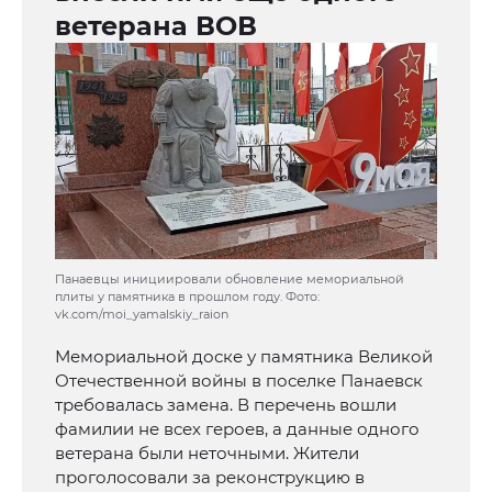
ветерана ВОВ
Панаевцы инициировали обновление мемориальной
плиты у памятника в прошлом году. Фото:
vk.com/moi_yamalskiy_raion
Мемориальной доске у памятника Великой
Отечественной войны в поселке Панаевск
требовалась замена. В перечень вошли
фамилии не всех героев, а данные одного
ветерана были неточными. Жители
проголосовали за реконструкцию в