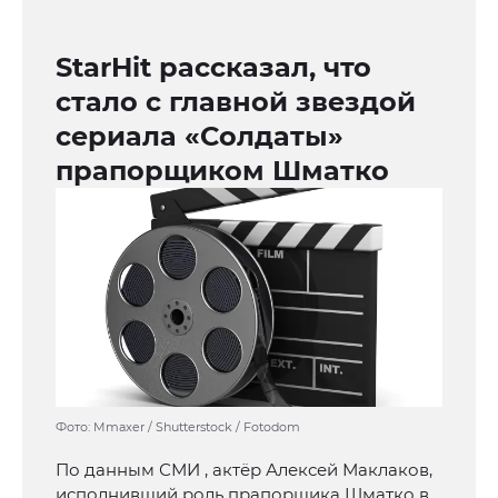
StarHit рассказал, что
стало с главной звездой
сериала «Солдаты»
прапорщиком Шматко
Фото: Mmaxer / Shutterstock / Fotodom
По данным СМИ , актёр Алексей Маклаков,
исполнивший роль прапорщика Шматко в