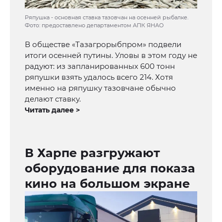
Ряпушка - основная ставка тазовчан на осенней рыбалке.
Фото: предоставлено департаментом АПК ЯНАО
В обществе «Тазагрорыбпром» подвели
итоги осенней путины. Уловы в этом году не
радуют: из запланированных 600 тонн
ряпушки взять удалось всего 214. Хотя
именно на ряпушку тазовчане обычно
делают ставку.
Читать далее >
В Харпе разгружают
оборудование для показа
кино на большом экране