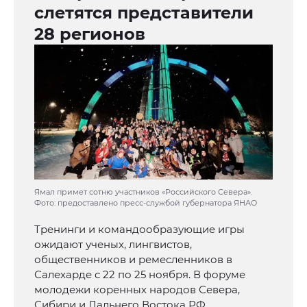
слетятся представители
28 регионов
Ямал примет сотню участников «Российского Севера».
Фото: предоставлено пресс-службой губернатора ЯНАО
Тренинги и командообразующие игры
ожидают ученых, лингвистов,
общественников и ремесленников в
Салехарде с 22 по 25 ноября. В форуме
молодежи коренных народов Севера,
Сибири и Дальнего Востока РФ