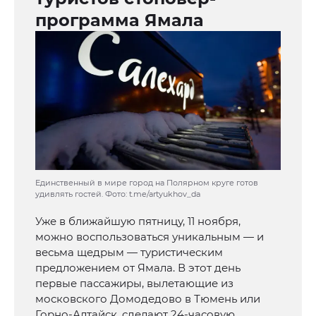
программа Ямала
Единственный в мире город на Полярном круге готов
удивлять гостей. Фото: t.me/artyukhov_da
Уже в ближайшую пятницу, 11 ноября,
можно воспользоваться уникальным — и
весьма щедрым — туристическим
предложением от Ямала. В этот день
первые пассажиры, вылетающие из
московского Домодедово в Тюмень или
Горно-Алтайск, сделают 24-часовую