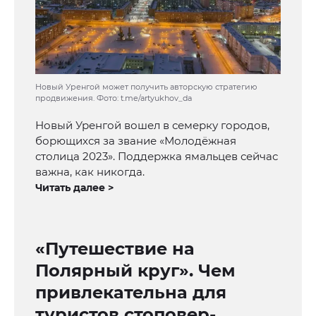
Новый Уренгой может получить авторскую стратегию
продвижения. Фото: t.me/artyukhov_da
Новый Уренгой вошел в семерку городов,
борющихся за звание «Молодёжная
столица 2023». Поддержка ямальцев сейчас
важна, как никогда.
Читать далее >
«Путешествие на
Полярный круг». Чем
привлекательна для
туристов стоповер-