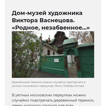
Дом-музей художника
Виктора Васнецова.
«Родное, незабвенное…»
Деревянный теремок можно случайно повстречать в
уютных московских переулках. Фото: Любовь Котова
В уютных московских переулках можно
случайно повстречать деревянный теремок,
дверь которого открыта для всех