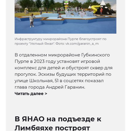
Инфраструктуру микрорайона Пурпе благоустроят по
проекту "Уютный Ямал". Фото: vk.com/garanin_a_m
В отдаленном микрорайоне Губкинского
Пурпе в 2023 году установят игровой
комплекс для детей и обустроят сквер для
прогулок. Эскизы будущих территорий по
улице Школьная, 51 в соцсетях показал
глава города Андрей Гаранин.
Читать далее >
В ЯНАО на подъезде к
Лимбяяхе построят