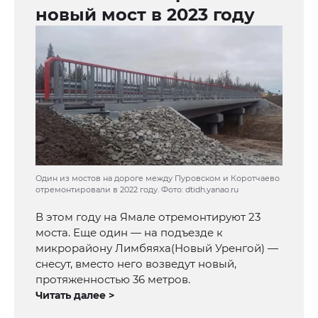
новый мост в 2023 году
Один из мостов на дороге между Пуровском и Коротчаево
отремонтировали в 2022 году. Фото: dtidh.yanao.ru
В этом году на Ямале отремонтируют 23
моста. Еще один — на подъезде к
микрорайону Лимбяяха(Новый Уренгой) —
снесут, вместо него возведут новый,
протяженностью 36 метров.
Читать далее >