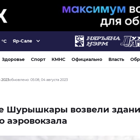
Яр-Сале
°C
Здоровье
Спорт
КМНС
Официально
Власть
Обр
а 2023
обновлено: 05:08, 04 августа 2023
ле Шурышкары возвели здан
о аэровокзала