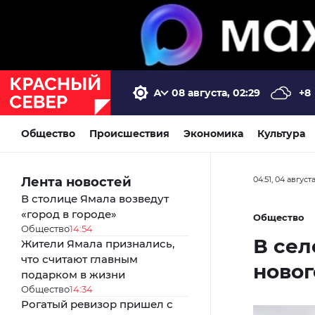
08 августа, 02:29
+8
Общество
Происшествия
Экономика
Культура
Лента новостей
04:51, 04 август
В столице Ямала возведут
«город в городе»
Общество
Общество
14:54
В се
Жители Ямала признались,
что считают главным
новог
подарком в жизни
Общество
14:34
Рогатый ревизор пришел с