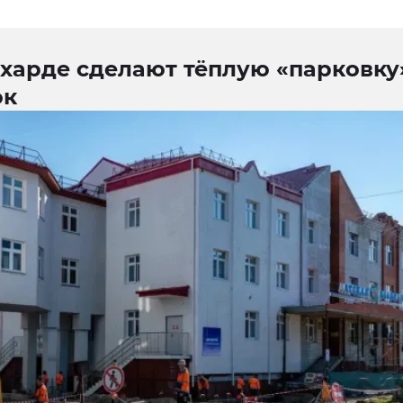
харде сделают тёплую «парковку
ок