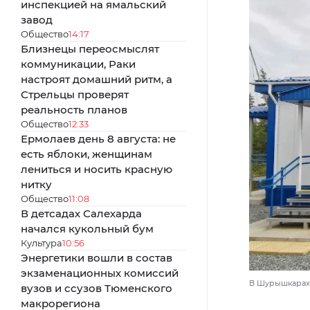
инспекцией на ямальский
завод
Общество
14:17
Близнецы переосмыслят
коммуникации, Раки
настроят домашний ритм, а
Стрельцы проверят
реальность планов
Общество
12:33
Ермолаев день 8 августа: не
есть яблоки, женщинам
лениться и носить красную
нитку
Общество
11:08
В детсадах Салехарда
начался кукольный бум
Культура
10:56
Энергетики вошли в состав
экзаменационных комиссий
В Шурышкарах 
вузов и ссузов Тюменского
макрорегиона