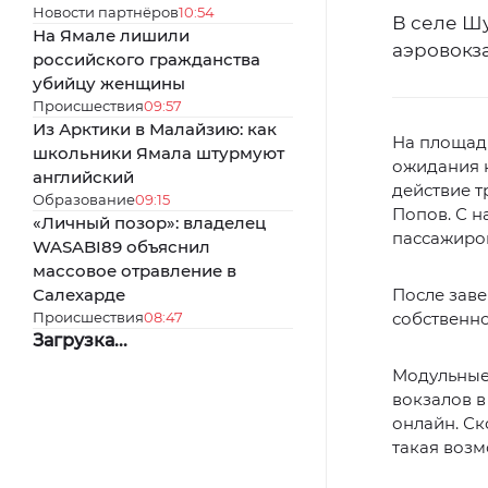
Новости партнёров
10:54
В селе Ш
На Ямале лишили
аэровокз
российского гражданства
убийцу женщины
Происшествия
09:57
Из Арктики в Малайзию: как
На площад
школьники Ямала штурмуют
ожидания н
английский
действие 
Образование
09:15
Попов. С н
«Личный позор»: владелец
пассажиро
WASABI89 объяснил
массовое отравление в
Салехарде
После заве
Происшествия
08:47
собственно
Загрузка...
Модульные
вокзалов в
онлайн. Ск
такая возм