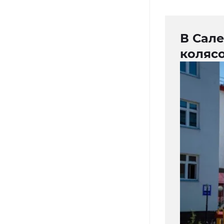
В Сале
коляс