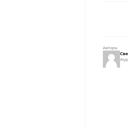
Авторы
Све
Жур