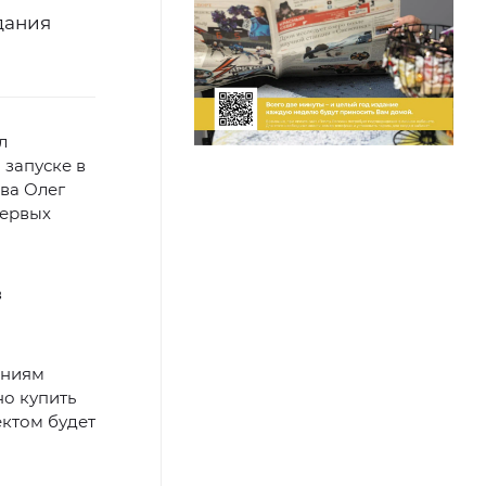
дания
л
 запуске в
ва Олег
первых
в
аниям
но купить
ектом будет