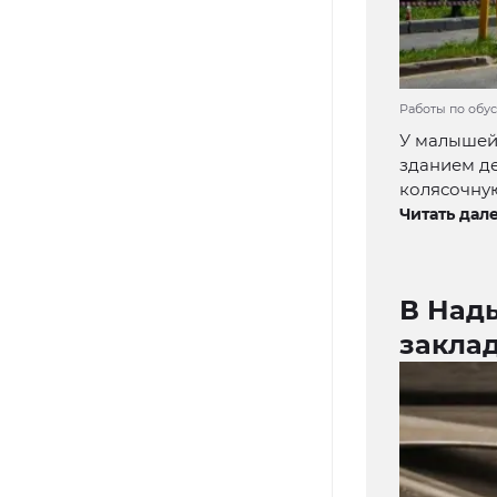
Работы по обус
У малышей 
зданием д
колясочну
Читать дале
В Над
закла