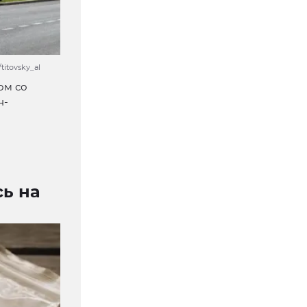
itovsky_al
ом со
н-
ь на