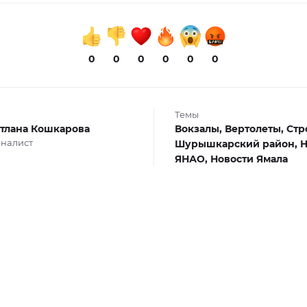
0
0
0
0
0
0
Темы
тлана Кошкарова
Вокзалы,
Вертолеты,
Стр
налист
Шурышкарский район,
Н
ЯНАО,
Новости Ямала