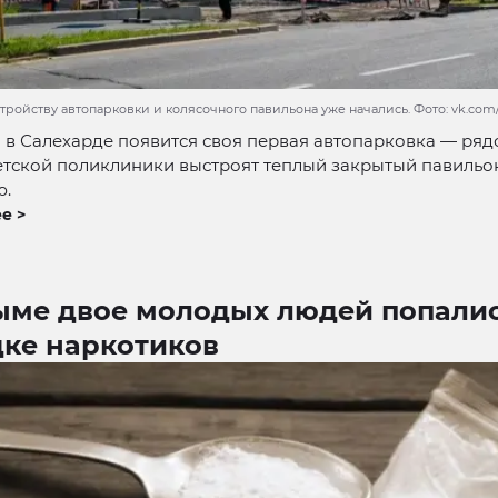
тройству автопарковки и колясочного павильона уже начались. Фото: vk.com/t
в Салехарде появится своя первая автопарковка — ряд
етской поликлиники выстроят теплый закрытый павильо
ю.
е >
ыме двое молодых людей попалис
дке наркотиков