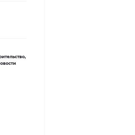
оительство,
овости