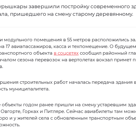
урышкары завершили постройку современного з
ала, пришедшего на смену старому деревянному.
и модульного помещения в 55 метров расположились за
а 17 авиапассажиров, касса и техпомещение. О будущем
транспортного объекта
в соцсетях
сообщил районный гла
ачалом сезона перевозок на вертолетах вокзал примет 
в.
ршения строительных работ началась передача здания 
сть муниципалитета.
 объекты годом ранее пришли на смену устаревшим зд
 Овгорте, Горках и Питляре. Сейчас авиабилеты там мож
оро и у жителей села с обновленным транспортным объ
ожность.