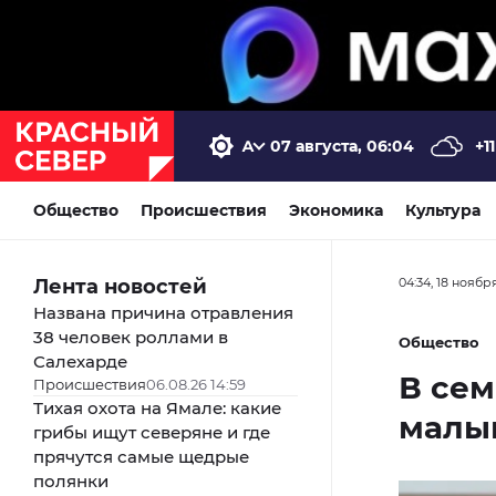
07 августа, 06:04
+11
Общество
Происшествия
Экономика
Культура
Лента новостей
04:34, 18 ноябр
Названа причина отравления
38 человек роллами в
Общество
Салехарде
В сем
Происшествия
06.08.26 14:59
Тихая охота на Ямале: какие
малы
грибы ищут северяне и где
прячутся самые щедрые
полянки