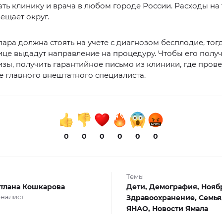
ть клинику и врача в любом городе России. Расходы на
ещает округ.
ара должна стоять на учете с диагнозом бесплодие, тог
це выдадут направление на процедуру. Чтобы его получ
изы, получить гарантийное письмо из клиники, где прове
 главного внештатного специалиста.
0
0
0
0
0
0
Темы
тлана Кошкарова
Дети,
Демография,
Нояб
налист
Здравоохранение,
Семья
ЯНАО,
Новости Ямала