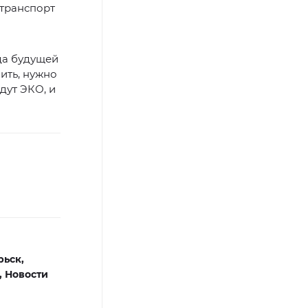
 транспорт
да будущей
ить, нужно
дут ЭКО, и
рьск,
,
Новости