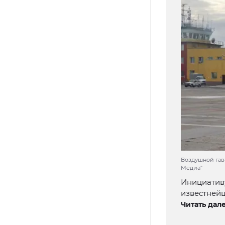
Воздушной гав
Медиа"
Инициативу
известней
Читать дале