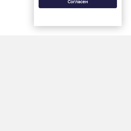
Согласен
18+
«Ямал-Медиа»
Интернет-сайт «Красный
Север»
«Север-Пресс»