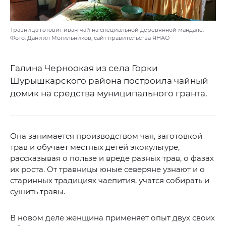
Травница готовит иван-чай на специальной деревянной мандале.
Фото: Даниил Могильников, сайт правительства ЯНАО
Галина Черноокая из села Горки
Шурышкарского района построила чайный
домик на средства муниципального гранта.
Она занимается производством чая, заготовкой
трав и обучает местных детей экокультуре,
рассказывая о пользе и вреде разных трав, о фазах
их роста. От травницы юные северяне узнают и о
старинных традициях чаепития, учатся собирать и
сушить травы.
В новом деле женщина применяет опыт двух своих