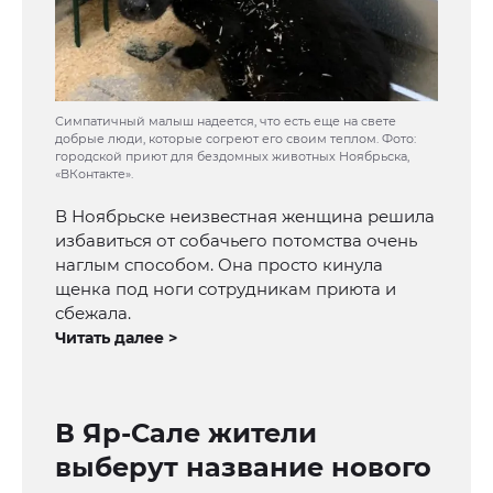
Симпатичный малыш надеется, что есть еще на свете
добрые люди, которые согреют его своим теплом. Фото:
городской приют для бездомных животных Ноябрьска,
«ВКонтакте».
В Ноябрьске неизвестная женщина решила
избавиться от собачьего потомства очень
наглым способом. Она просто кинула
щенка под ноги сотрудникам приюта и
сбежала.
Читать далее >
В Яр-Сале жители
выберут название нового