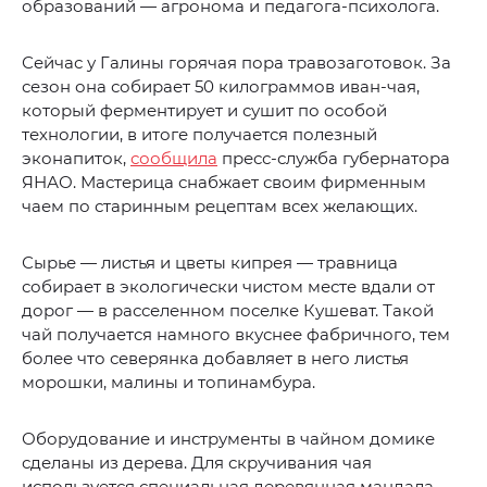
образований — агронома и педагога-психолога.
Сейчас у Галины горячая пора травозаготовок. За
сезон она собирает 50 килограммов иван-чая,
который ферментирует и сушит по особой
технологии, в итоге получается полезный
эконапиток,
сообщила
пресс-служба губернатора
ЯНАО. Мастерица снабжает своим фирменным
чаем по старинным рецептам всех желающих.
Сырье — листья и цветы кипрея — травница
собирает в экологически чистом месте вдали от
дорог — в расселенном поселке Кушеват. Такой
чай получается намного вкуснее фабричного, тем
более что северянка добавляет в него листья
морошки, малины и топинамбура.
Оборудование и инструменты в чайном домике
сделаны из дерева. Для скручивания чая
используется специальная деревянная мандала.