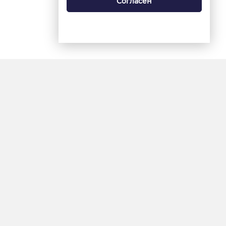
Согласен
18+
«Ямал-Медиа»
Интернет-сайт «Красный
Север»
«Север-Пресс»