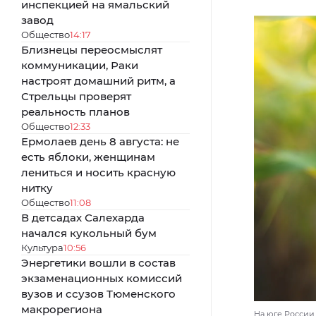
инспекцией на ямальский
завод
Общество
14:17
Близнецы переосмыслят
коммуникации, Раки
настроят домашний ритм, а
Стрельцы проверят
реальность планов
Общество
12:33
Ермолаев день 8 августа: не
есть яблоки, женщинам
лениться и носить красную
нитку
Общество
11:08
В детсадах Салехарда
начался кукольный бум
Культура
10:56
Энергетики вошли в состав
экзаменационных комиссий
вузов и ссузов Тюменского
макрорегиона
На юге России 