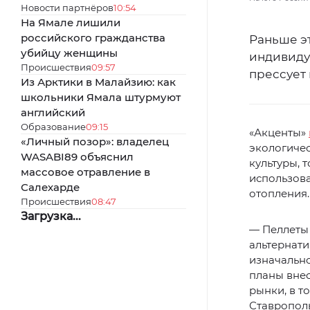
Новости партнёров
10:54
На Ямале лишили
российского гражданства
Раньше э
убийцу женщины
индивиду
Происшествия
09:57
прессует 
Из Арктики в Малайзию: как
школьники Ямала штурмуют
английский
Образование
09:15
«Акценты»
«Личный позор»: владелец
экологичес
WASABI89 объяснил
культуры, 
массовое отравление в
использова
Салехарде
отопления.
Происшествия
08:47
Загрузка...
— Пеллеты 
альтернати
изначально
планы внес
рынки, в т
Ставропол