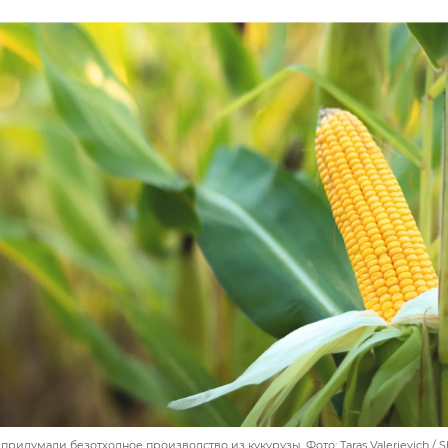
придумали безотходное производство из кукурузы. Фото: Taras Valerievich / S