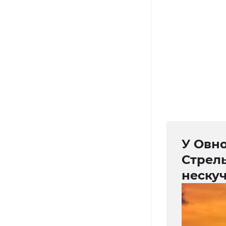
У Овно
Стрел
неску