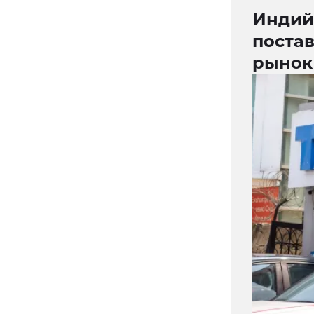
Индий
поста
рынок