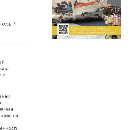
оторый
ой
ожно
а и
 как
ие
иями в
укцию на
енности,