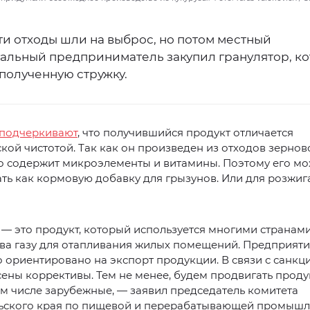
ти отходы шли на выброс, но потом местный
альный предприниматель закупил гранулятор, к
полученную стружку.
подчеркивают
, что получившийся продукт отличается
кой чистотой. Так как он произведен из отходов зернов
то содержит микроэлементы и витамины. Поэтому его м
ть как кормовую добавку для грызунов. Или для розжиг
— это продукт, который используется многими странами
ва газу для отапливания жилых помещений. Предприят
 ориентировано на экспорт продукции. В связи с санкц
ены коррективы. Тем не менее, будем продвигать прод
ом числе зарубежные, — заявил председатель комитета
ьского края по пищевой и перерабатывающей промышл