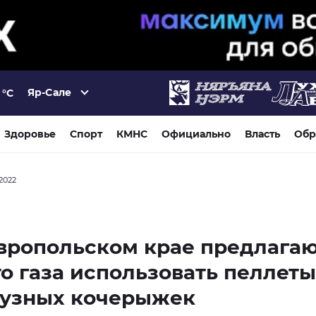
Яр-Сале
°C
Здоровье
Спорт
КМНС
Официально
Власть
Обр
 2022
вропольском крае предлага
о газа использовать пеллеты
рузных кочерыжек