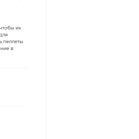
чтобы их
для
ь пеллеты
ение в