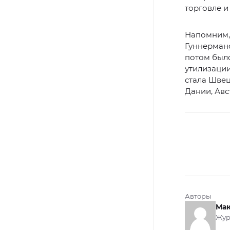
торговле 
Напомним, 
Гуннермано
потом был
утилизации
стала Швец
Дании, Авс
Авторы
Мак
Жур