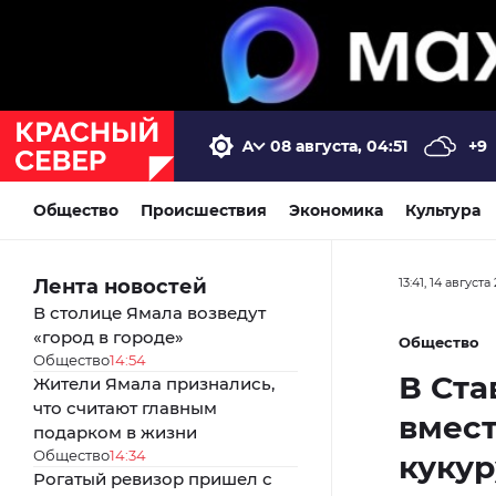
08 августа, 04:51
+9
Общество
Происшествия
Экономика
Культура
Лента новостей
13:41, 14 августа
В столице Ямала возведут
«город в городе»
Общество
Общество
14:54
В Ста
Жители Ямала признались,
что считают главным
вмест
подарком в жизни
Общество
14:34
куку
Рогатый ревизор пришел с