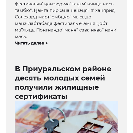
фестивалян’ ӈанэкурма’ таӈгм’ нянда нись
тамбю’’. Ӈамгэ пиркана ненэця’’ я’ ханярид
Салехард март’ ембдяр’’ мысыдо’
манэ’’лабтабада фестиваль е’’эмня ӈобт’
ма’’лыць. Поӈгнандо’ маня’’ сава нява’’ ӈани’
мэсь.
Читать далее >
В Приуральском районе
десять молодых семей
получили жилищные
сертификаты