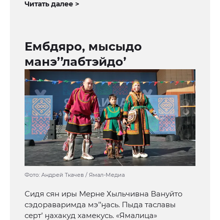
Читать далее >
Ембдяро, мысыдо
манэ’’лабтэйдо’
Фото: Андрей Ткачев / Ямал-Медиа
Сидя сян иры Мерне Хыльчивна Вануйто
сэдораваримда мэ’’ӈась. Пыда таславы
серт’ ӈахакуд хамекусь. «Ямалица»