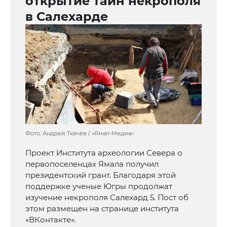
открытие тайн некрополя
в Салехарде
Фото: Андрей Ткачёв / «Ямал-Медиа»
Проект Института археологии Севера о
первопоселенцах Ямала получил
президентский грант. Благодаря этой
поддержке ученые Югры продолжат
изучение некрополя Салехард 5. Пост об
этом размещен на странице института
«ВКонтакте».