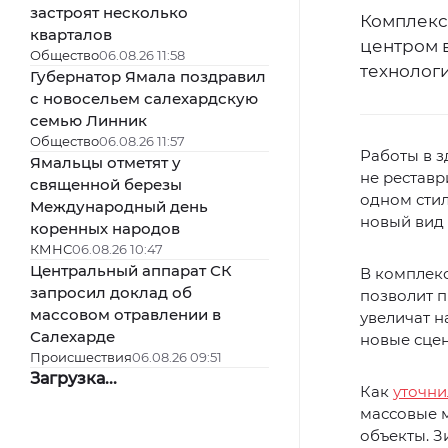
застроят несколько
Комплекс 
кварталов
центром 
Общество
06.08.26 11:58
технолог
Губернатор Ямала поздравил
с новосельем салехардскую
семью Линник
Общество
06.08.26 11:57
Работы в з
Ямальцы отметят у
не реставр
священной березы
одном стил
Международный день
новый вид 
коренных народов
КМНС
06.08.26 10:47
Центральный аппарат СК
В комплекс
запросил доклад об
позволит п
массовом отравлении в
увеличат н
Салехарде
новые сце
Происшествия
06.08.26 09:51
Загрузка...
Как
уточни
массовые м
объекты. З