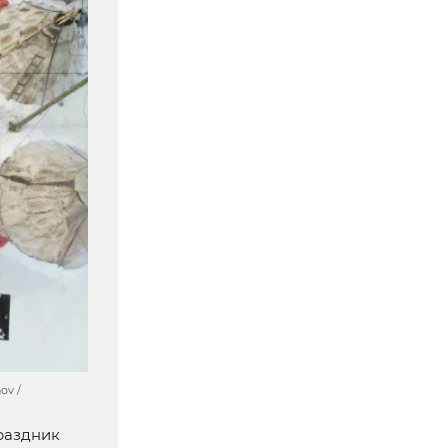
ov /
праздник