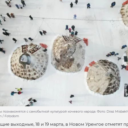
познакомятся с самобытной культурой кочевого народа. Фото: Diiaz Misbakh
om / Fotodom
щие выходные, 18 и 19 марта, в Новом Уренгое отметят 