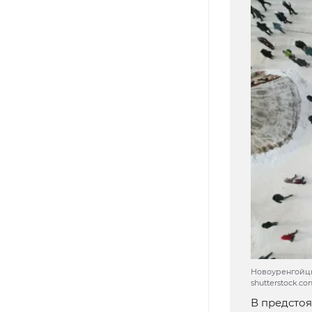
Новоуренгойцы 
shutterstock.c
В предстоя