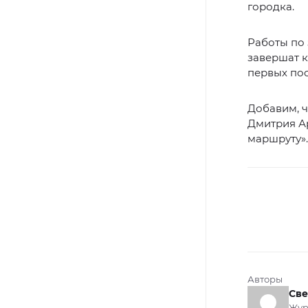
городка.
Работы по
завершат к
первых пос
Добавим, ч
Дмитрия Ар
маршруту».
Авторы
Све
Жур