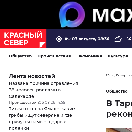
07 августа, 08:36
+14
Общество
Происшествия
Экономика
Культура
Лента новостей
05:56, 15 марта 
Названа причина отравления
38 человек роллами в
Общество
Салехарде
В Тар
Происшествия
06.08.26 14:59
Тихая охота на Ямале: какие
рекон
грибы ищут северяне и где
прячутся самые щедрые
полянки