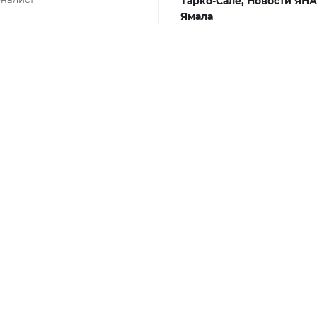
Тарко-Сале,
Новости ЯН
Ямала