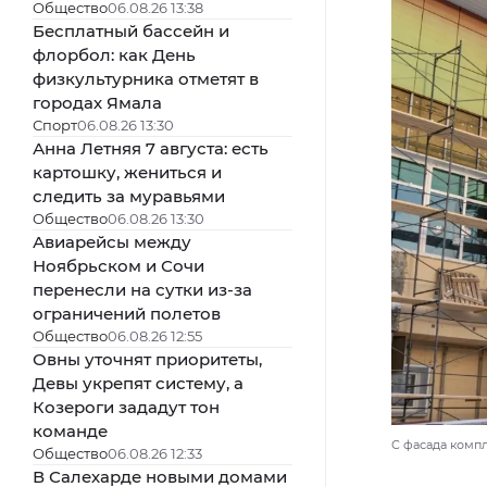
Общество
06.08.26 13:38
Бесплатный бассейн и
флорбол: как День
физкультурника отметят в
городах Ямала
Спорт
06.08.26 13:30
Анна Летняя 7 августа: есть
картошку, жениться и
следить за муравьями
Общество
06.08.26 13:30
Авиарейсы между
Ноябрьском и Сочи
перенесли на сутки из-за
ограничений полетов
Общество
06.08.26 12:55
Овны уточнят приоритеты,
Девы укрепят систему, а
Козероги зададут тон
команде
С фасада комп
Общество
06.08.26 12:33
В Салехарде новыми домами