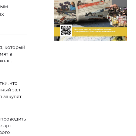
ным
ых
д, который
мят в
холл,
ки, что
тный зал
в закупят
 проводить
е арт-
вого