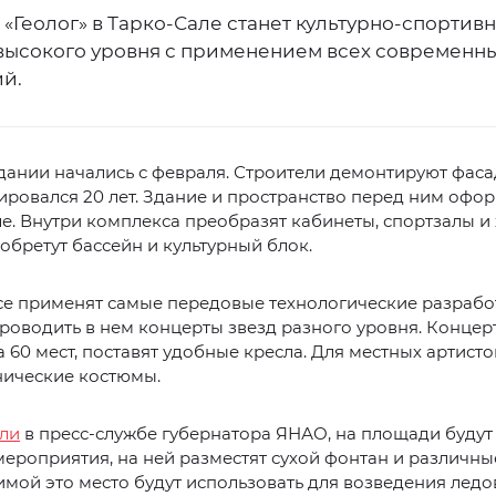
«Геолог» в Тарко-Сале станет культурно-спортив
высокого уровня с применением всех современн
ий.
дании начались с февраля. Строители демонтируют фаса
ировался 20 лет. Здание и пространство перед ним офор
е. Внутри комплекса преобразят кабинеты, спортзалы и 
обретут бассейн и культурный блок.
е применят самые передовые технологические разработ
роводить в нем концерты звезд разного уровня. Концер
а 60 мест, поставят удобные кресла. Для местных артисто
нические костюмы.
ли
в пресс-службе губернатора ЯНАО, на площади будут
ероприятия, на ней разместят сухой фонтан и различны
имой это место будут использовать для возведения ледо