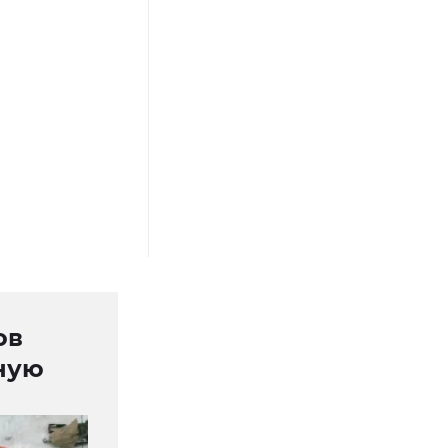
ов
ную