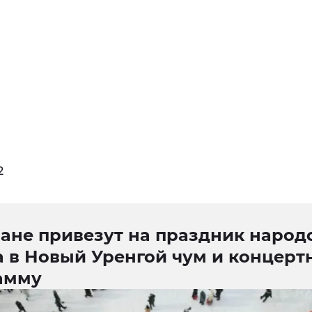
2
чане привезут на праздник народ
а в Новый Уренгой чум и концерт
амму