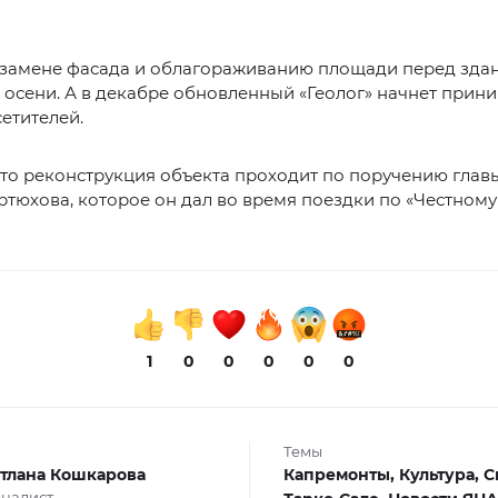
 замене фасада и облагораживанию площади перед зда
 осени. А в декабре обновленный «Геолог» начнет прин
етителей.
то реконструкция объекта проходит по поручению глав
тюхова, которое он дал во время поездки по «Честному
1
0
0
0
0
0
Темы
тлана Кошкарова
Капремонты,
Культура,
С
налист