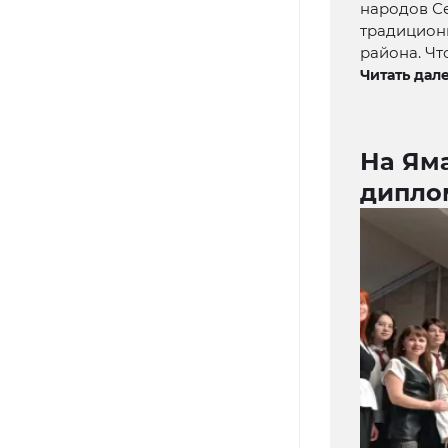
народов Се
традиционн
района. Чт
Читать дале
На Ям
дипло