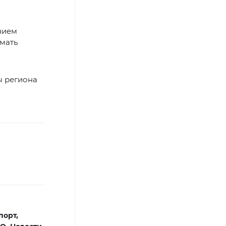
нием
имать
ы региона
порт,