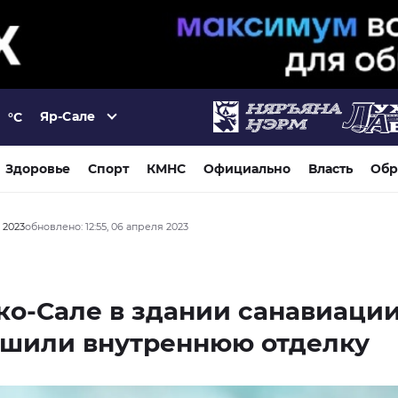
Яр-Сале
°C
Здоровье
Спорт
КМНС
Официально
Власть
Обр
я 2023
обновлено: 12:55, 06 апреля 2023
ко-Сале в здании санавиаци
ршили внутреннюю отделку