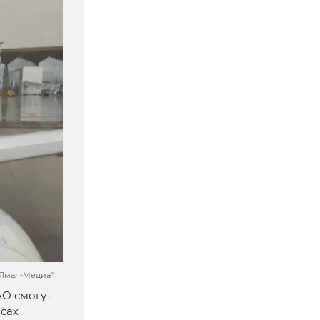
 "Ямал-Медиа"
АО смогут
йсах