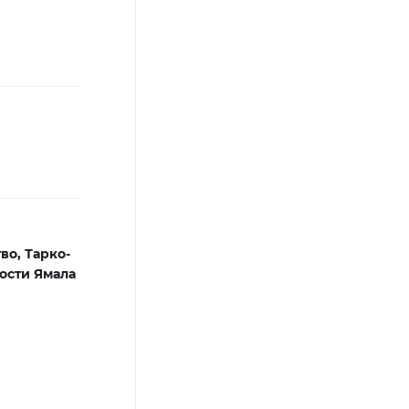
тво,
Тарко-
ости Ямала