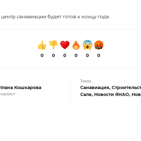
центр санавиации будет готов к концу года.
0
0
0
0
0
0
Темы
тлана Кошкарова
Санавиация,
Строительс
налист
Сале,
Новости ЯНАО,
Нов