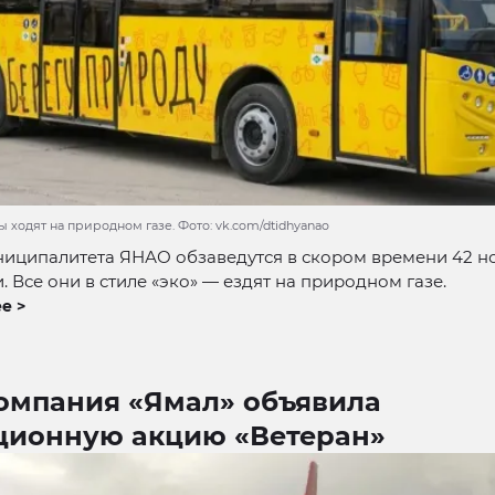
 ходят на природном газе. Фото: vk.com/dtidhyanao
ниципалитета ЯНАО обзаведутся в скором времени 42 
. Все они в стиле «эко» — ездят на природном газе.
е >
омпания «Ямал» объявила
ционную акцию «Ветеран»