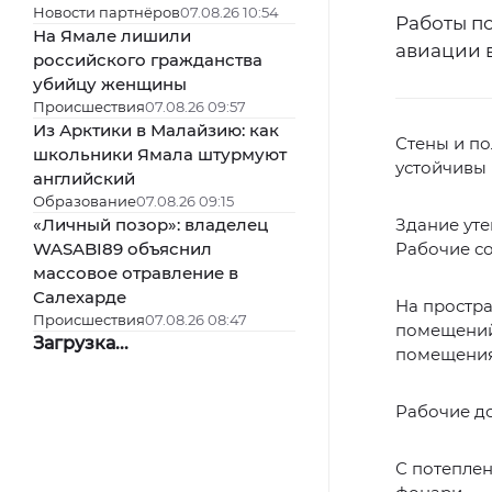
Новости партнёров
07.08.26 10:54
Работы п
На Ямале лишили
авиации 
российского гражданства
убийцу женщины
Происшествия
07.08.26 09:57
Из Арктики в Малайзию: как
Стены и по
школьники Ямала штурмуют
устойчивы 
английский
Образование
07.08.26 09:15
«Личный позор»: владелец
Здание уте
WASABI89 объяснил
Рабочие со
массовое отравление в
Салехарде
На простра
Происшествия
07.08.26 08:47
помещений:
Загрузка...
помещения
Рабочие до
С потеплен