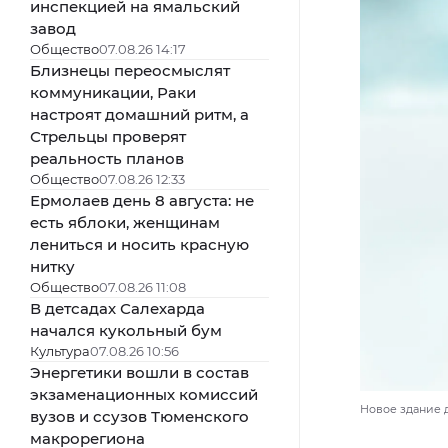
инспекцией на ямальский
завод
Общество
07.08.26 14:17
Близнецы переосмыслят
коммуникации, Раки
настроят домашний ритм, а
Стрельцы проверят
реальность планов
Общество
07.08.26 12:33
Ермолаев день 8 августа: не
есть яблоки, женщинам
лениться и носить красную
нитку
Общество
07.08.26 11:08
В детсадах Салехарда
начался кукольный бум
Культура
07.08.26 10:56
Энергетики вошли в состав
экзаменационных комиссий
Новое здание д
вузов и ссузов Тюменского
макрорегиона