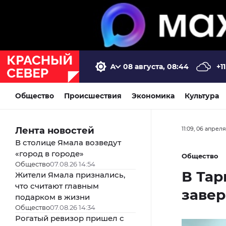
08 августа, 08:44
+11
Общество
Происшествия
Экономика
Культура
Лента новостей
11:09, 06 апрел
В столице Ямала возведут
«город в городе»
Общество
Общество
07.08.26 14:54
В Тар
Жители Ямала признались,
что считают главным
заве
подарком в жизни
Общество
07.08.26 14:34
Рогатый ревизор пришел с