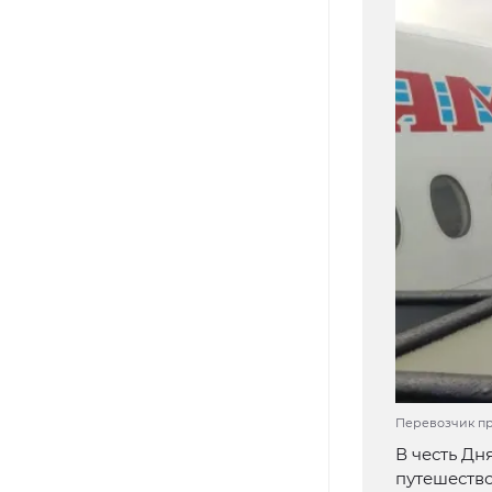
Перевозчик пре
В честь Д
путешество