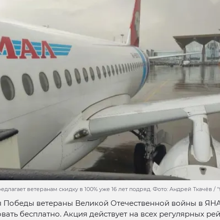
длагает ветеранам скидку в 100% уже 16 лет подряд. Фото: Андрей Ткачёв /
ня Победы ветераны Великой Отечественной войны в ЯН
вать бесплатно. Акция действует на всех регулярных ре