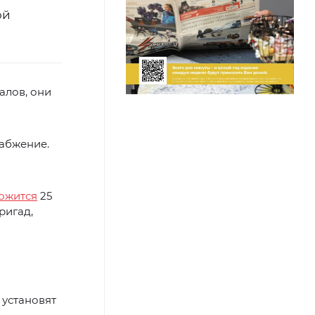
ой
алов, они
набжение.
ожится
25
ригад,
 установят