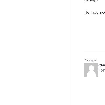
фонари.
Полностью 
Авторы
Све
Жур