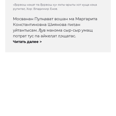
«Ӆорвош нэӊат па Ӆорвош ху» якты-арыты хот куща нэӊа
рупитаӆ. Хор: Владимир Енов.
Мосванан Пулӊават вошан ма Маргарита
Константиновна Шиянова пиӆан
уйтантысам. Ӆув манэма сыр-сыр умащ
потрат тус па айкеӆат ӆэщатас.
Читать далее >