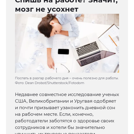
мозг не усохнет
Поспать в разгар рабочего дня – очень полезно для работы.
Фото: Dean Drobot/Shutterstock/Fotodom
Недавнее совместное исследование ученых
США, Великобритании и Уругвая одобряет
и почти призывает узаконить дневной сон
на рабочем месте. Если, конечно,
работодатели заботятся о здоровье своих
сотрудников и хотели бы значительно
улучшить их трудовые показатели.