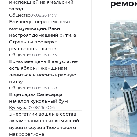
ремо
инспекцией на ямальский
завод
Общество
07.08.26 14:17
Близнецы переосмыслят
коммуникации, Раки
настроят домашний ритм, а
Стрельцы проверят
реальность планов
Общество
07.08.26 12:33
Ермолаев день 8 августа: не
есть яблоки, женщинам
лениться и носить красную
нитку
Общество
07.08.26 11:08
В детсадах Салехарда
начался кукольный бум
Культура
07.08.26 10:56
Энергетики вошли в состав
экзаменационных комиссий
вузов и ссузов Тюменского
макрорегиона