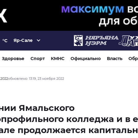
Яр-Сале
°C
Здоровье
Спорт
КМНС
Официально
Власть
Обр
 2022
обновлено: 13:19, 23 ноября 2022
нии Ямальского
профильного колледжа и в е
але продолжается капиталь