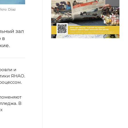
то: Diiaz
льный зал
 в
кие.
ровли и
тики ЯНАО.
роцессом.
 поменяют
лледжа. В
ых