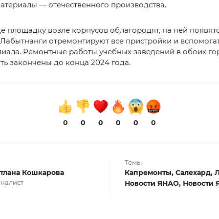
атериалы — отечественного производства.
е площадку возле корпусов облагородят, на ней появятс
 Лабытнанги отремонтируют все пристройки и вспомога
иала. Ремонтные работы учебных заведений в обоих го
ь закончены до конца 2024 года.
0
0
0
0
0
0
Темы
тлана Кошкарова
Капремонты,
Салехард,
Л
налист
Новости ЯНАО,
Новости 