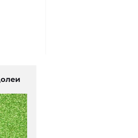
долеи