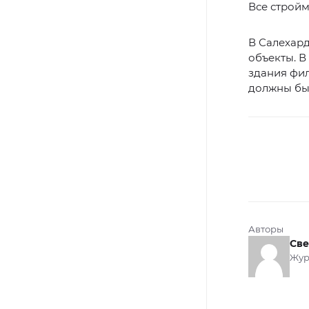
Все стройм
В Салехард
объекты. В
здания фил
должны быт
Авторы
Све
Жур