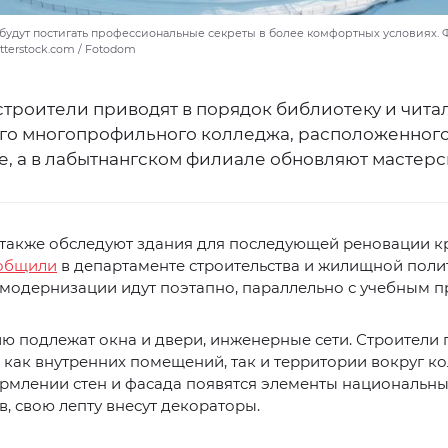
будут постигать профессиональные секреты в более комфортных условиях. Фо
utterstock.com / Fotodom
строители приводят в порядок библиотеку и чита
го многопрофильного колледжа, расположенного
е, а в лабытнангском филиале обновляют мастерс
 также обследуют здания для последующей реновации к
общили
в департаменте строительства и жилищной поли
модернизации идут поэтапно, параллельно с учебным п
ю подлежат окна и двери, инженерные сети. Строители
как внутренних помещений, так и территории вокруг ко
рмлении стен и фасада появятся элементы национальн
, свою лепту внесут декораторы.