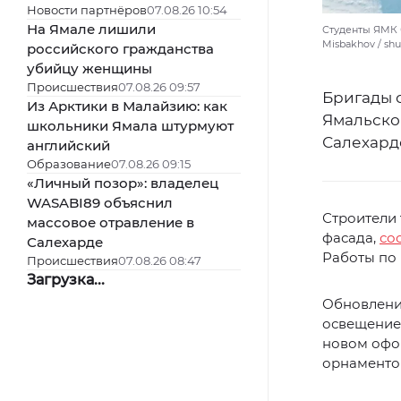
Новости партнёров
07.08.26 10:54
На Ямале лишили
Студенты ЯМК 
Misbakhov / sh
российского гражданства
убийцу женщины
Происшествия
07.08.26 09:57
Бригады 
Из Арктики в Малайзию: как
Ямальско
школьники Ямала штурмуют
Салехард
английский
Образование
07.08.26 09:15
«Личный позор»: владелец
WASABI89 объяснил
Строители
массовое отравление в
фасада,
со
Салехарде
Работы по 
Происшествия
07.08.26 08:47
Загрузка...
Обновлени
освещение 
новом офо
орнаментов