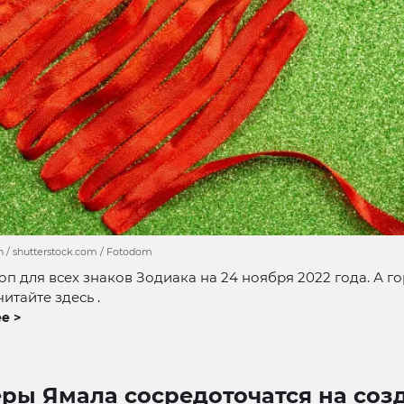
n / shutterstock.com / Fotodom
оп для всех знаков Зодиака на 24 ноября 2022 года. А г
итайте здесь .
е >
ры Ямала сосредоточатся на соз