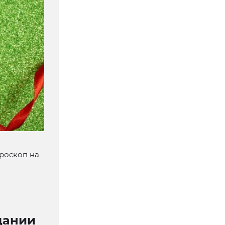
ороскоп на
дании