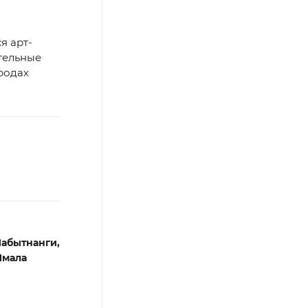
я арт-
тельные
родах
абытнанги,
Ямала