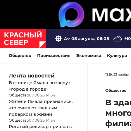
08 августа, 06:08
+10
Общество
Происшествия
Экономика
Культура
Лента новостей
13:19, 23 ноября
В столице Ямала возведут
«город в городе»
Общество
Общество
07.08.26 14:54
В зда
Жители Ямала признались,
что считают главным
много
подарком в жизни
Общество
07.08.26 14:34
фили
Рогатый ревизор пришел с