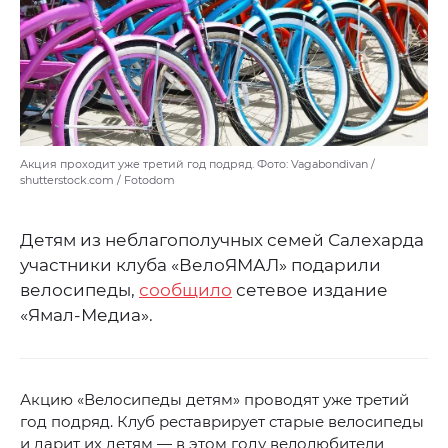
Акция проходит уже третий год подряд. Фото: Vagabondivan /
shutterstock.com / Fotodom
Детям из неблагополучных семей Салехарда
участники клуба «ВелоЯМАЛ» подарили
велосипеды,
сообщило
сетевое издание
«Ямал-Медиа».
Акцию «Велосипеды детям» проводят уже третий
год подряд. Клуб реставрирует старые велосипеды
и дарит их детям — в этом году велолюбители