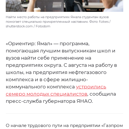
Найти место работы на предприятиях Ямала студентам вузов
помогает специально прикрепленный наставник. Фото: fizkes /
shutterstock.com / Fotodom
«Ориентир: Ямал» — программа,
помогающая лучшим выпускникам школ и
вузов найти себе применение на
предприятиях округа. С августа на работу в
школы, на предприятия нефтегазового
комплекса и в сфере жилищно-
коммунального комплекса
устроились
семеро молодых специалистов
, сообщила
пресс-служба губернатора ЯНАО.
О начале трудового пути на предприятии «Газпром