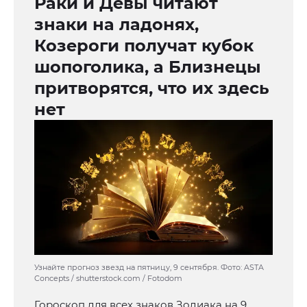
Раки и Девы читают
знаки на ладонях,
Козероги получат кубок
шопоголика, а Близнецы
притворятся, что их здесь
нет
Узнайте прогноз звезд на пятницу, 9 сентября. Фото: ASTA
Concepts / shutterstock.com / Fotodom
Гороскоп для всех знаков Зодиака на 9