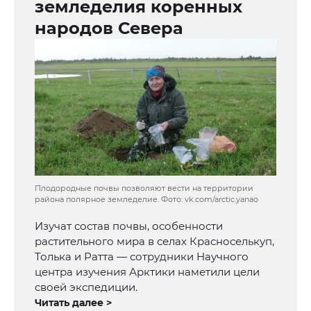
земледелия коренных
народов Севера
Плодородные почвы позволяют вести на территории
района полярное земледелие. Фото: vk.com/arctic.yanao
Изучат состав почвы, особенности
растительного мира в селах Красноселькуп,
Толька и Ратта — сотрудники Научного
центра изучения Арктики наметили цели
своей экспедиции.
Читать далее >