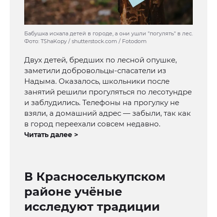
Бабушка искала детей в городе, а они ушли "погулять" в лес.
Фото: TShaKopy / shutterstock.com / Fotodom
Двух детей, бредших по лесной опушке,
заметили добровольцы-спасатели из
Надыма. Оказалось, школьники после
занятий решили прогуляться по лесотундре
и заблудились. Телефоны на прогулку не
взяли, а домашний адрес — забыли, так как
в город переехали совсем недавно.
Читать далее >
В Красноселькупском
районе учёные
исследуют традиции