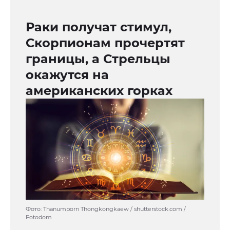
Раки получат стимул,
Скорпионам прочертят
границы, а Стрельцы
окажутся на
американских горках
Фото: Thanumporn Thongkongkaew / shutterstock.com /
Fotodom