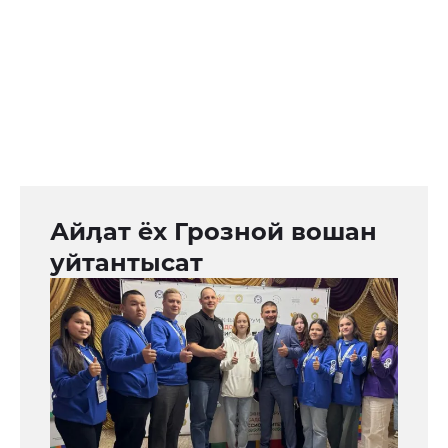
Айӆат ёх Грозной вошан
уйтантысат