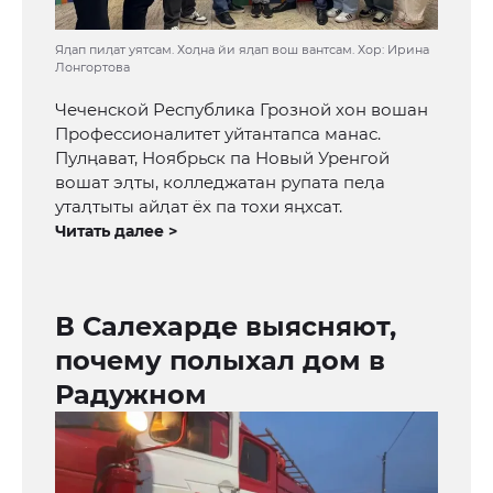
Яӆап пиӆат уятсам. Хоӆна йи яӆап вош вантсам. Хор: Ирина
Лонгортова
Чеченской Республика Грозной хон вошан
Профессионалитет уйтантапса манас.
Пулӊават, Ноябрьск па Новый Уренгой
вошат эӆты, колледжатан рупата пеӆа
утаӆтыты айӆат ёх па тохи яӊхсат.
Читать далее >
В Салехарде выясняют,
почему полыхал дом в
Радужном