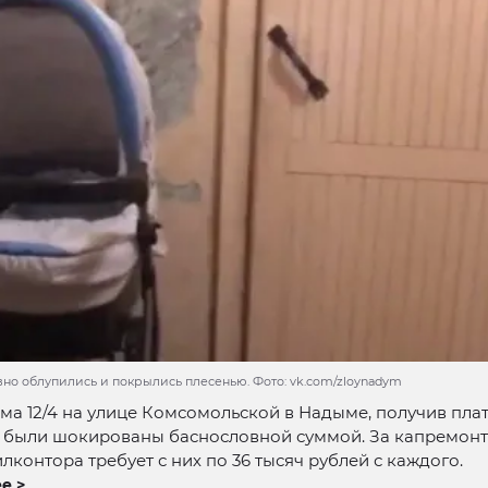
вно облупились и покрылись плесенью. Фото: vk.com/zloynadym
а 12/4 на улице Комсомольской в Надыме, получив пл
, были шокированы баснословной суммой. За капремонт
лконтора требует с них по 36 тысяч рублей с каждого.
е >