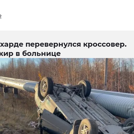
2
харде перевернулся кроссовер.
жир в больнице