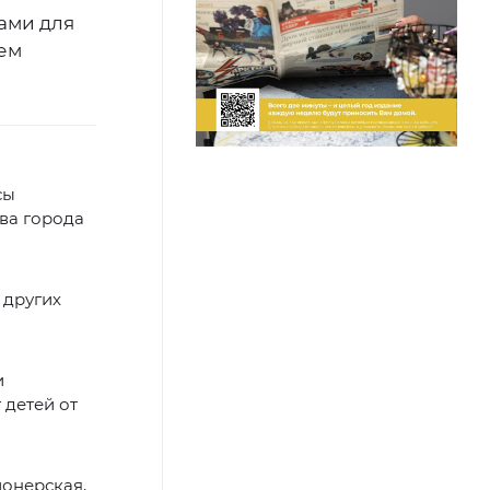
ами для
сем
сы
ава города
 других
и
 детей от
онерская,