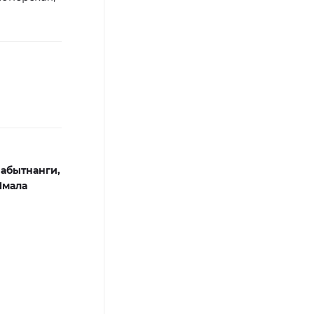
абытнанги,
Ямала