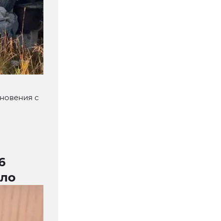
кновения с
6
ыло