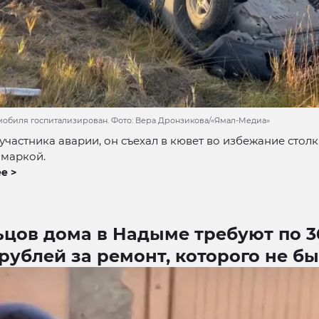
мобиля госпитализирован. Фото: Вера Дронзикова/«Ямал-Медиа»
участника аварии, он съехал в кювет во избежание стол
омаркой.
е >
ьцов дома в Надыме требуют по 3
рублей за ремонт, которого не б