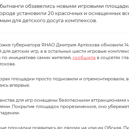
бытнанги обзавелись новыми игровыми площадк
городе установили 20 красочных и оснащенных в
мым для детского досуга комплексов.
ржке губернатора ЯНАО Дмитрия Артюхова обновили 14
 для детских игр, а в остальных шести игровые комплек
 по инициативе самих жителей,
сообщила
в соцсетях гл
ескова.
орах площадки просто подновили и отремонтировали, в
ись впервые.
ранства для игр оснащены безопасными аттракционами 
ями. Покрытие площадок прорезиненное, оно убережет
падении.
е площадки появились во дворах на улицах Обская, Пи