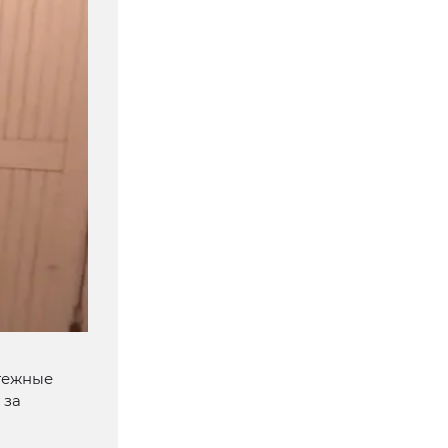
атежные
 за