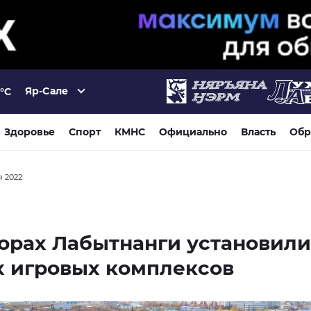
Яр-Сале
°C
Здоровье
Спорт
КМНС
Официально
Власть
Обр
я 2022
орах Лабытнанги установили
х игровых комплексов