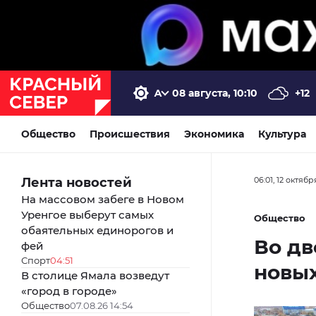
08 августа, 10:10
+12
Общество
Происшествия
Экономика
Культура
Лента новостей
06:01, 12 октябр
На массовом забеге в Новом
Уренгое выберут самых
Общество
обаятельных единорогов и
Во дв
фей
Спорт
04:51
новы
В столице Ямала возведут
«город в городе»
Общество
07.08.26 14:54