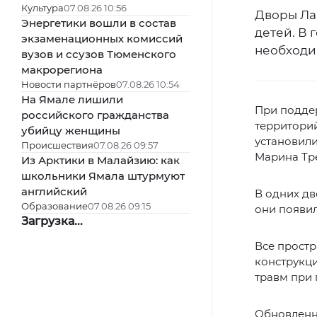
Культура
07.08.26 10:56
Дворы Ла
Энергетики вошли в состав
детей. В 
экзаменационных комиссий
необходи
вузов и ссузов Тюменского
макрорегиона
Новости партнёров
07.08.26 10:54
На Ямале лишили
При подде
российского гражданства
территорий
убийцу женщины
установили
Происшествия
07.08.26 09:57
Марина Тр
Из Арктики в Малайзию: как
школьники Ямала штурмуют
английский
В одних дв
Образование
07.08.26 09:15
они появил
Загрузка...
Все прост
конструкци
травм при 
Обновленны