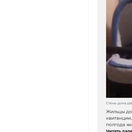
Стены дома да
Жильцы дом
квитанции
полгода жи
Читать дале