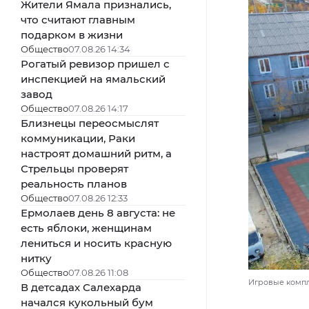
Жители Ямала признались,
что считают главным
подарком в жизни
Общество
07.08.26 14:34
Рогатый ревизор пришел с
инспекцией на ямальский
завод
Общество
07.08.26 14:17
Близнецы переосмыслят
коммуникации, Раки
настроят домашний ритм, а
Стрельцы проверят
реальность планов
Общество
07.08.26 12:33
Ермолаев день 8 августа: не
есть яблоки, женщинам
лениться и носить красную
нитку
Общество
07.08.26 11:08
Игровые компл
В детсадах Салехарда
начался кукольный бум