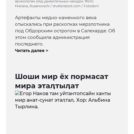
археологам ряд удивительных находок. Фото:
Mariana_Rusanovschi / shutterstock.com / Fotodom
Артефакты медно-каменного века
отыскались при раскопках мерзлотника
под Обдорским острогом в Салехарде. Об
этом сообщила администрация
последнего.
Читать далее >
Шоши мир ёх пормасат
мира этаӆтыӆат