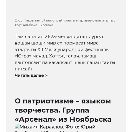
Егор Наков там уйтантопсайн ханты мир анат-сунат этаӆтаӆ.
Хор: Альбина Тырлина.
Там ӆапатан 21-23-мет хатӆатан Сургут
вошан шоши мир ёх пормасат мира
этаӆтыты XII Международной фестиваль
«Югра» манаӆ. Хоттэӆ таӆан, тамащ
вантопсайт па касапсайт шеңк ванан тайты
питсайт.
Читать далее >
О патриотизме – языком
творчества. Группа
«Арсенал» из Ноябрьска