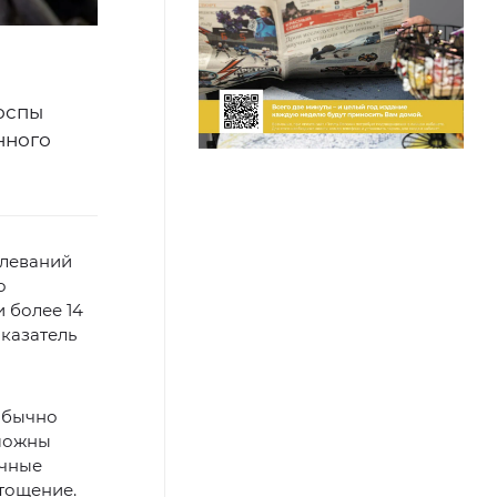
оспы
нного
олеваний
о
и более 14
оказатель
обычно
зможны
ечные
стощение.