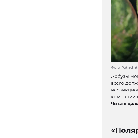
Фото: Puttacha
Арбузы мо
всего долж
несанкцио
компании 
Читать дале
«Поля