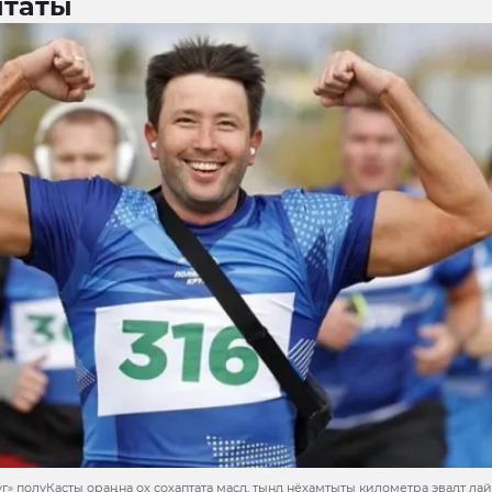
нтаты
» полуКасты ораңна ох сохаптата масӆ, тынӆ нёхамтыты километра эваӆт лай