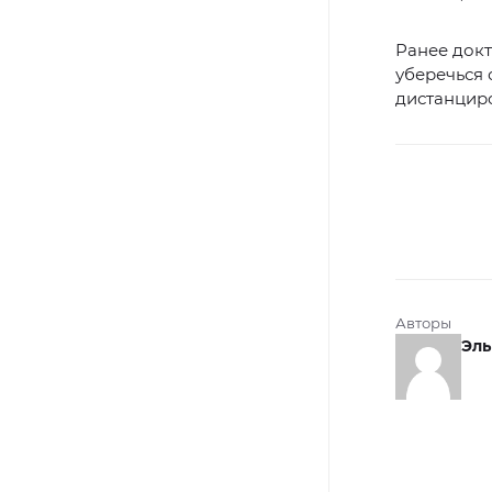
Ранее док
уберечься 
дистанциро
Авторы
Эль