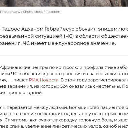
Photography / Shutterstock / Fotodom
З Тедрос Адханом Гебрейесус объявил эпидемию 
чрезвычайной ситуацией (ЧС) в области обществе
ранения. ЧС имеет международное значение.
 Африканские центры по контролю и профилактике заб
вили ЧС в области здравоохранения из-за вспышки этог
ия», — пишет
РИА Новости
. В этом году зарегистрировал
аев заражения, из которых 524 оказались смертельны. П
сил прошлогодний.
ьян передается между людьми. Большинство пациентов 
вают в течение нескольких недель, но у некоторых во
я. Симптомы включают лихорадку, головную боль, мыш
ли в спине, увеличение лимфатических узлов, озноб и и