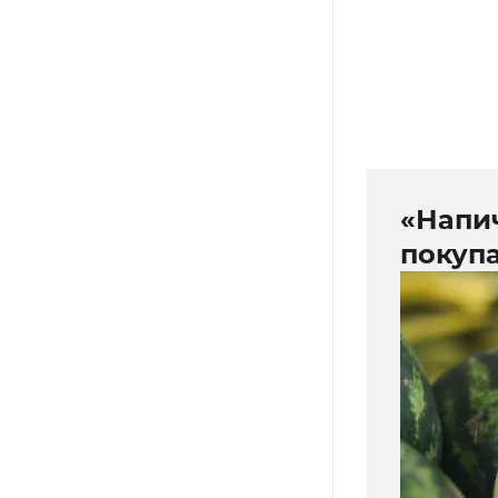
«Напи
покуп