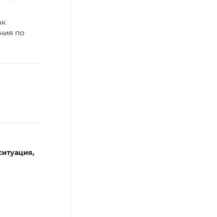
ак
ния по
ситуация,