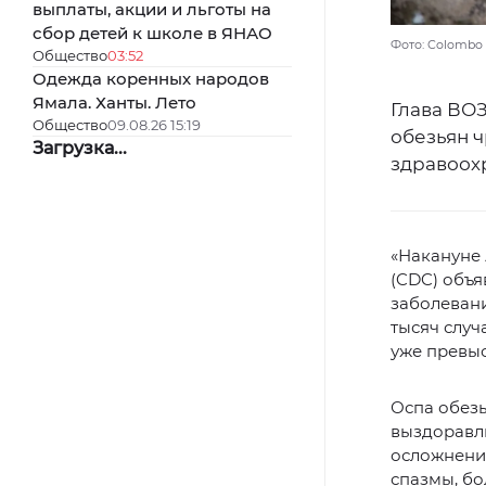
выплаты, акции и льготы на
сбор детей к школе в ЯНАО
Фото: Colombo 
Общество
03:52
Одежда коренных народов
Ямала. Ханты. Лето
Глава ВО
Общество
09.08.26 15:19
обезьян 
Загрузка...
здравоох
«Накануне
(CDC) объя
заболеван
тысяч случ
уже превы
Оспа обез
выздоравли
осложнени
спазмы, бо