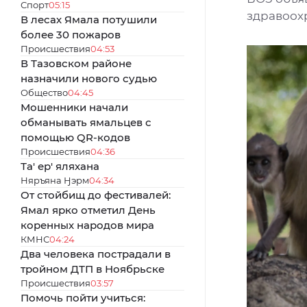
Спорт
05:15
здравоох
В лесах Ямала потушили
более 30 пожаров
Происшествия
04:53
В Тазовском районе
назначили нового судью
Общество
04:45
Мошенники начали
обманывать ямальцев с
помощью QR-кодов
Происшествия
04:36
Та' ер' яляхана
Няръяна Ӈэрм
04:34
От стойбищ до фестивалей:
Ямал ярко отметил День
коренных народов мира
КМНС
04:24
Два человека пострадали в
тройном ДТП в Ноябрьске
Происшествия
03:57
Помочь пойти учиться: