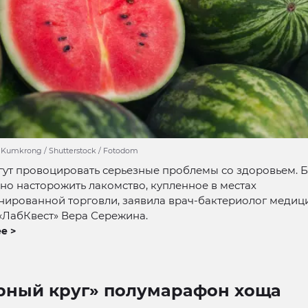
t Kumkrong / Shutterstock / Fotodom
гут провоцировать серьезные проблемы со здоровьем. 
но насторожить лакомство, купленное в местах
нированной торговли, заявила врач-бактериолог медиц
«ЛабКвест» Вера Сережина.
е >
рный круг» полумарафон хоща