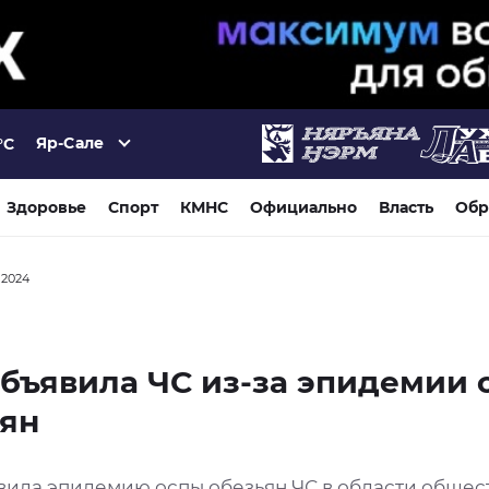
Яр-Сале
°C
Здоровье
Спорт
КМНС
Официально
Власть
Обр
а 2024
бъявила ЧС из-за эпидемии 
ьян
вила эпидемию оспы обезьян ЧС в области общес