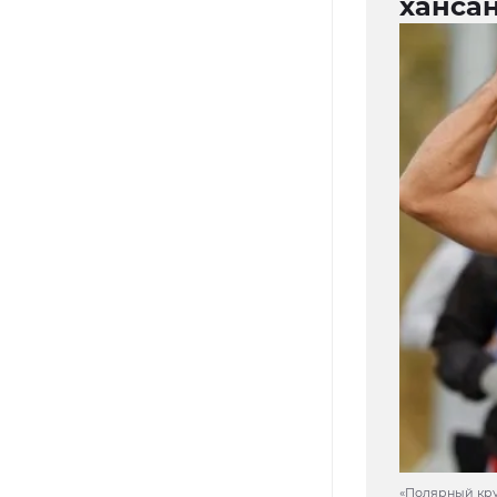
ханса
«Полярный круг