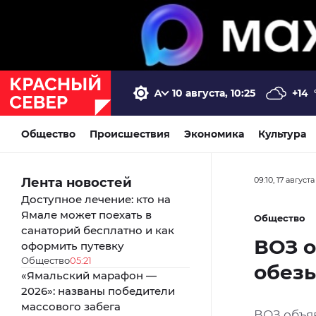
10 августа, 10:25
+14
Общество
Происшествия
Экономика
Культура
Лента новостей
09:10, 17 август
Доступное лечение: кто на
Ямале может поехать в
Общество
санаторий бесплатно и как
ВОЗ о
оформить путевку
Общество
05:21
обез
«Ямальский марафон —
2026»: названы победители
массового забега
ВОЗ объя