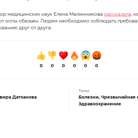
тор медицинских наук Елена Малинникова
рассказала
, к
от оспы обезьян. Людям необходимо соблюдать требова
ванию друг от друга.
0
0
0
0
0
0
Темы
вира Датханова
Болезни,
Чрезвычайная 
Здравоохранение