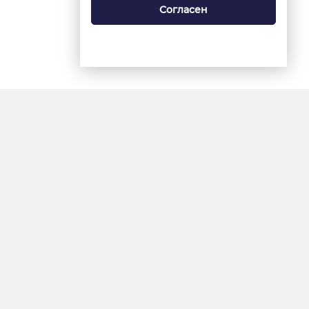
Согласен
18+
«Ямал-Медиа»
Интернет-сайт «Красный
Север»
«Север-Пресс»