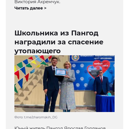
Виктория Ахремчук.
Читать далее >
Школьника из Пангод
наградили за спасение
утопающего
Фото: t.me/zharomskih_DG
Юный житель Пангод Ярослав Горланов