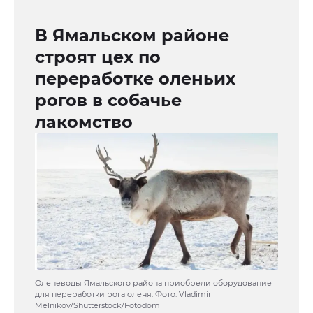
В Ямальском районе
строят цех по
переработке оленьих
рогов в собачье
лакомство
Оленеводы Ямальского района приобрели оборудование
для переработки рога оленя. Фото: Vladimir
Melnikov/Shutterstock/Fotodom