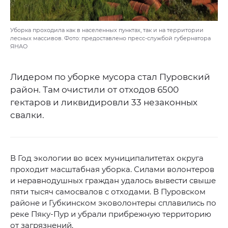
Уборка проходила как в населенных пунктах, так и на территории
лесных массивов. Фото: предоставлено пресс-службой губернатора
ЯНАО
Лидером по уборке мусора стал Пуровский
район. Там очистили от отходов 6500
гектаров и ликвидировли 33 незаконных
свалки.
В Год экологии во всех муниципалитетах округа
проходит масштабная уборка. Силами волонтеров
и неравнодушных граждан удалось вывести свыше
пяти тысяч самосвалов с отходами. В Пуровском
районе и Губкинском эковолонтеры сплавились по
реке Пяку-Пур и убрали прибрежную территорию
от загрязнений.