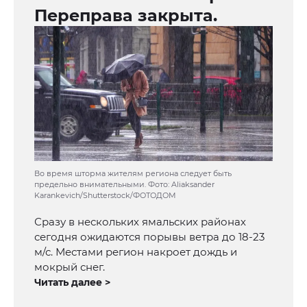
Переправа закрыта.
Во время шторма жителям региона следует быть
предельно внимательными. Фото: Aliaksander
Karankevich/Shutterstock/ФОТОДОМ
Сразу в нескольких ямальских районах
сегодня ожидаются порывы ветра до 18-23
м/с. Местами регион накроет дождь и
мокрый снег.
Читать далее >