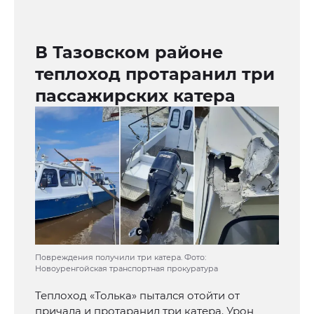
В Тазовском районе
теплоход протаранил три
пассажирских катера
Повреждения получили три катера. Фото:
Новоуренгойская транспортная прокуратура
Теплоход «Толька» пытался отойти от
причала и протаранил три катера. Урон