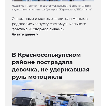
Надымчан искупали в светомузыкальном фонтане. Скрин
видео: личная страница Дмитрия Жаромских, "ВКонтакте"
Счастливые и мокрые — жители Надыма
радовались запуску светомузыкального
фонтана «Северное сияние».
Читать далее >
В Красноселькупском
районе пострадала
девочка, не удержавшая
руль мотоцикла