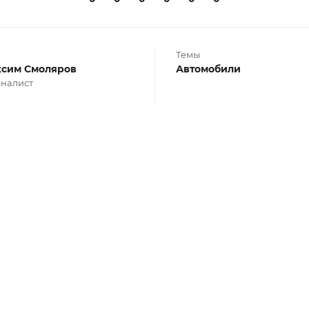
Темы
сим Смоляров
Автомобили
налист