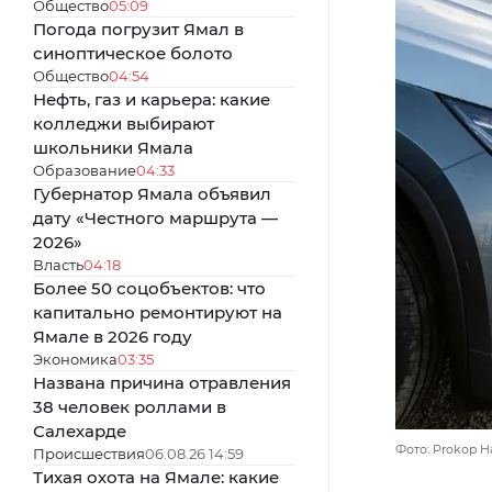
Общество
05:09
Погода погрузит Ямал в
синоптическое болото
Общество
04:54
Нефть, газ и карьера: какие
колледжи выбирают
школьники Ямала
Образование
04:33
Губернатор Ямала объявил
дату «Честного маршрута —
2026»
Власть
04:18
Более 50 соцобъектов: что
капитально ремонтируют на
Ямале в 2026 году
Экономика
03:35
Названа причина отравления
38 человек роллами в
Салехарде
Фото: Prokop Ha
Происшествия
06.08.26 14:59
Тихая охота на Ямале: какие