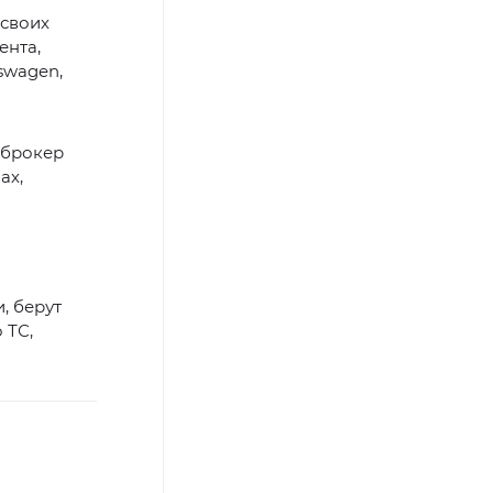
 своих
ента,
kswagen,
оброкер
ах,
, берут
 ТС,