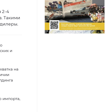
 2-4
в. Такими
дилеры.
ко
ских и
хватка на
личии
олдинга
о импорта,