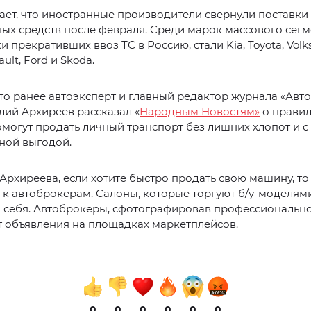
ет, что иностранные производители свернули поставки
ых средств после февраля. Среди марок массового сегм
и прекративших ввоз ТС в Россию, стали Kia, Toyota, Vol
ault, Ford и Skoda.
то ранее автоэксперт и главный редактор журнала «Авт
лий Архиреев рассказал «
Народным Новостям»
о правил
могут продать личный транспорт без лишних хлопот и с
ной выгодой.
Архиреева, если хотите быстро продать свою машину, то
 к автоброкерам. Салоны, которые торгуют б/у-моделями
 себя. Автоброкеры, сфотографировав профессионально
 объявления на площадках маркетплейсов.
0
0
0
0
0
0