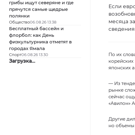
грибы ищут северяне и где
Если евр
прячутся самые щедрые
возобновя
полянки
месяца з
Общество
06.08.26 13:38
Бесплатный бассейн и
сведения
флорбол: как День
физкультурника отметят в
городах Ямала
По их слов
Спорт
06.08.26 13:30
Загрузка...
корейских 
японских 
— Из тенде
рынке сло
сейчас ощу
«Авилон» А
Другие ди
но объемы