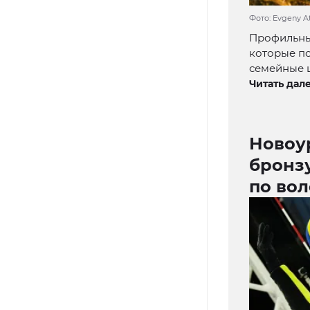
Фото: Evgeny A
Профильны
которые п
семейные ц
Читать дале
Новоу
бронз
по вол