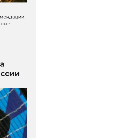
омендации,
нные
а
оссии