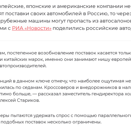
опейские, японские и американские компании не
т поставки своих автомобилей в Россию, то через
арубежные машины могут пропасть из автосалоно
ми с
РИА «Новости»
поделились российские авто
ам, постепенное возобновление поставок касается толь
и китайских марок, именно они занимают нишу европей
автопроизводителей.
нций в данном ключе отмечу, что наиболее ощутимая не
жилась по седанам. Кроссоверов и внедорожников в на
тимо больше, — рассказал заместитель гендиректора х
лексей Стариков.
леры пытаются удержать спрос с помощью параллельног
 подобных поставок несколько ограничены.