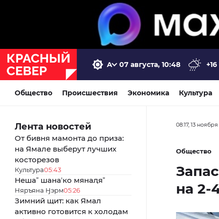
07 августа, 10:48
+16
Общество
Происшествия
Экономика
Культура
Лента новостей
08:17, 13 ноября
От бивня мамонта до приза:
на Ямале выберут лучших
Общество
косторезов
Запас
Культура
05:43
Нешаˮ шанаʼко мянаԯяˮ
на 2-
Няръяна Ӈэрм
05:26
Зимний щит: как Ямал
активно готовится к холодам