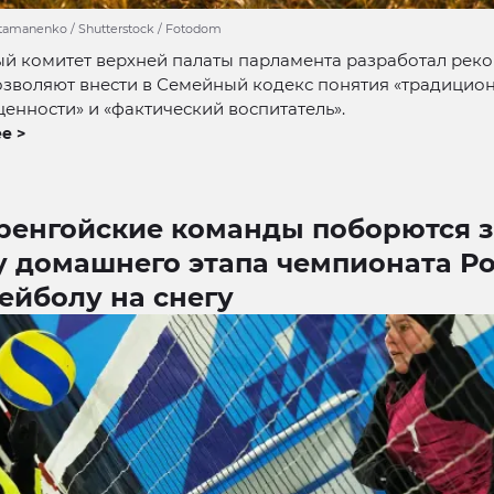
tamanenko / Shutterstock / Fotodom
й комитет верхней палаты парламента разработал рек
озволяют внести в Семейный кодекс понятия «традицио
енности» и «фактический воспитатель».
е >
ренгойские команды поборются з
у домашнего этапа чемпионата Р
ейболу на снегу