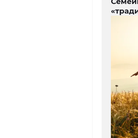
Семей
«трад