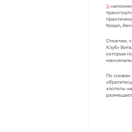
Ъ
напомина
транспортн
практическ
Nissan, Ren
Отметим, ч
Клуб» Вита
которые по
максималь
По словам 
обратитесь
хлопоты на
размещают