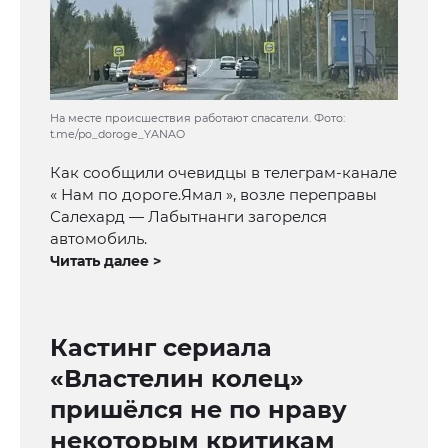
На месте происшествия работают спасатели. Фото:
t.me/po_doroge_YANAO
Как сообщили очевидцы в телеграм-канале
« Нам по дороге.Ямал », возле переправы
Салехард — Лабытнанги загорелся
автомобиль.
Читать далее >
Кастинг сериала
«Властелин колец»
пришёлся не по нраву
некоторым критикам