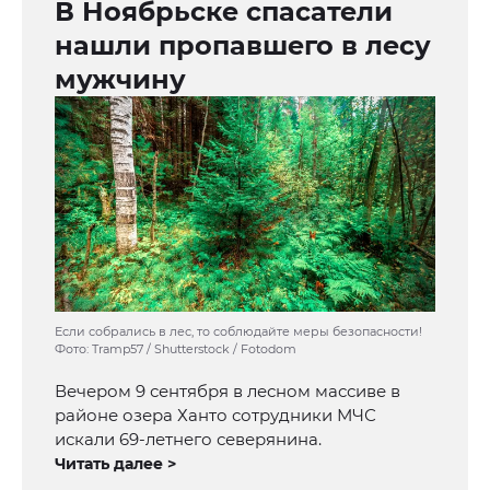
В Ноябрьске спасатели
нашли пропавшего в лесу
мужчину
Если собрались в лес, то соблюдайте меры безопасности!
Фото: Tramp57 / Shutterstock / Fotodom
Вечером 9 сентября в лесном массиве в
районе озера Ханто сотрудники МЧС
искали 69-летнего северянина.
Читать далее >