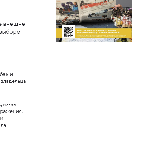
е внешне
 выборе
бак и
 владельца
 из-за
бражения,
ли
ила