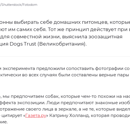
/Shutterstock/Fotodom
онны выбирать себе домашних питомцев, которы
ют им самих себя. Тот же принцип действует при
 для совместной жизни, выяснила зоозащитная
ия Dogs Trust (Великобритания).
м эксперимента предложили сопоставить фотографии со
ктически во всех случаях были составлены верные пары
 мы предпочитаем собак, которые чем-то похожи на нас,
эффекта экспозиции. Люди предпочитают знакомые изо
отражение своего лица в зеркале, а не те, которые виде
 цитирует «
Газета.ру
» Катрину Холланд, которая провод
ие.