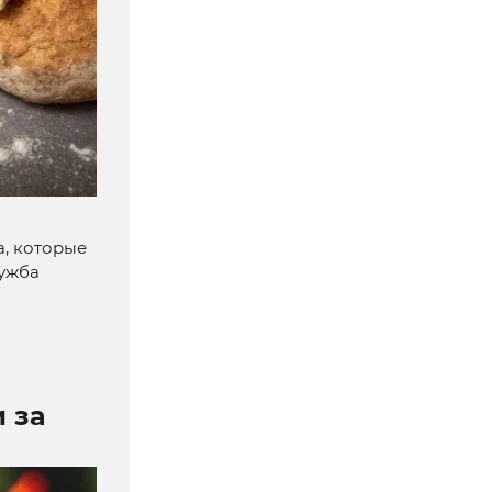
, которые
лужба
 за