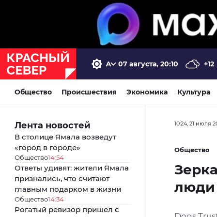
07 августа, 20:10
+12
Общество
Происшествия
Экономика
Культура
Лента новостей
10:24, 21 июля 
В столице Ямала возведут
«город в городе»
Общество
Общество
14:54
Зерка
Ответы удивят: жители Ямала
признались, что считают
люди 
главным подарком в жизни
Общество
14:34
Рогатый ревизор пришел с
Dogs Trus