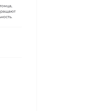
томца,
обращают
ность.