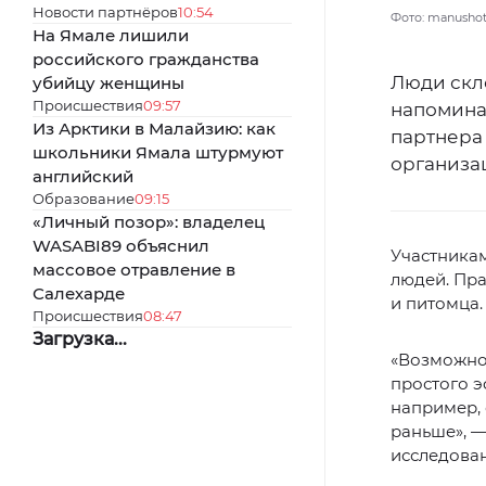
Новости партнёров
10:54
Фото: manushot
На Ямале лишили
российского гражданства
Люди скл
убийцу женщины
Происшествия
09:57
напомина
Из Арктики в Малайзию: как
партнера
школьники Ямала штурмуют
организац
английский
Образование
09:15
«Личный позор»: владелец
WASABI89 объяснил
Участника
массовое отравление в
людей. Пра
Салехарде
и питомца.
Происшествия
08:47
Загрузка...
«Возможно,
простого 
например, 
раньше», —
исследован