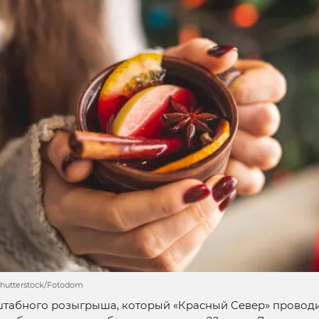
Shutterstock/Fotodom
табного розыгрыша, который «Красный Север» проводит