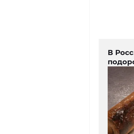
В Росс
подор