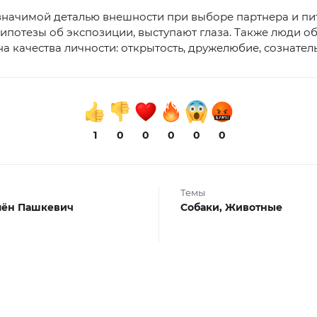
значимой деталью внешности при выборе партнера и пи
гипотезы об экспозиции, выступают глаза. Также люди 
а качества личности: открытость, дружелюбие, сознатель
1
0
0
0
0
0
Темы
мён Пашкевич
Собаки,
Животные