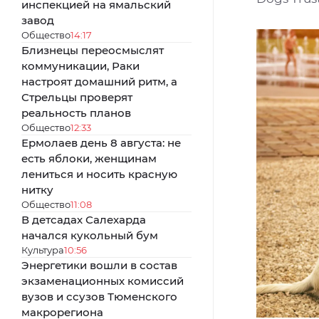
инспекцией на ямальский
завод
Общество
14:17
Близнецы переосмыслят
коммуникации, Раки
настроят домашний ритм, а
Стрельцы проверят
реальность планов
Общество
12:33
Ермолаев день 8 августа: не
есть яблоки, женщинам
лениться и носить красную
нитку
Общество
11:08
В детсадах Салехарда
начался кукольный бум
Культура
10:56
Энергетики вошли в состав
экзаменационных комиссий
вузов и ссузов Тюменского
макрорегиона