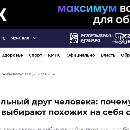
Яр-Сале
°C
Здоровье
Спорт
КМНС
Официально
Власть
Обр
2024
обновлено: 10:36, 21 июля 2024
льный друг человека: почем
выбирают похожих на себя 
t: люди склонны выбирать собак, похожих на себя