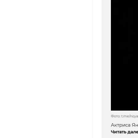
Фото: t.me/noy
Актриса Ян
Читать дале