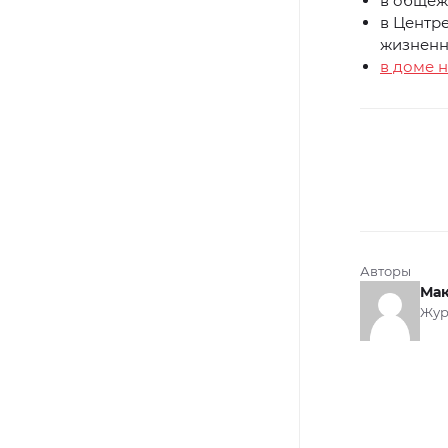
в общежи
в Центр
жизненно
в доме н
Авторы
Мак
Жур