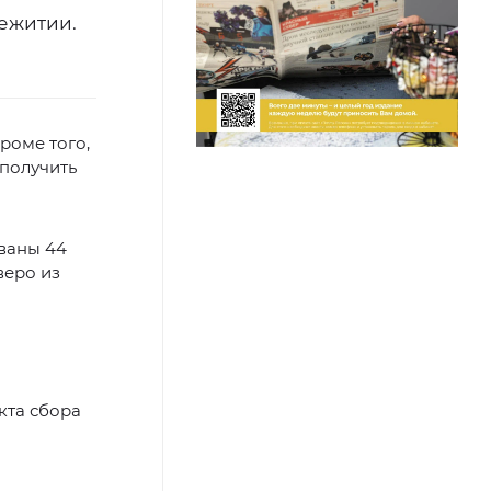
щежитии.
роме того,
получить
ованы 44
веро из
кта сбора