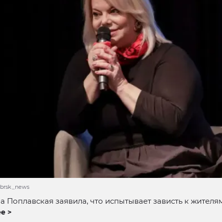
abrsk_news
а Поплавская заявила, что испытывает зависть к жителя
е >