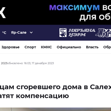
Яр-Сале
°C
Здоровье
Спорт
КМНС
Официально
Власть
Обр
я 2023
обновлено: 16:03, 17 декабря 2023
ам сгоревшего дома в Сале
атят компенсацию