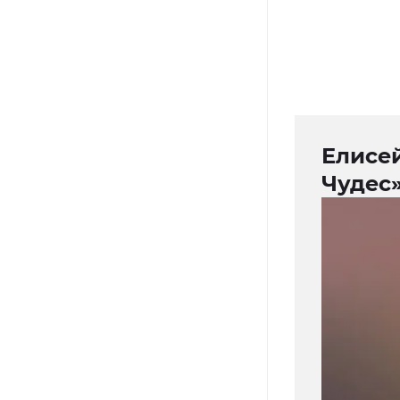
Елисе
Чудес»