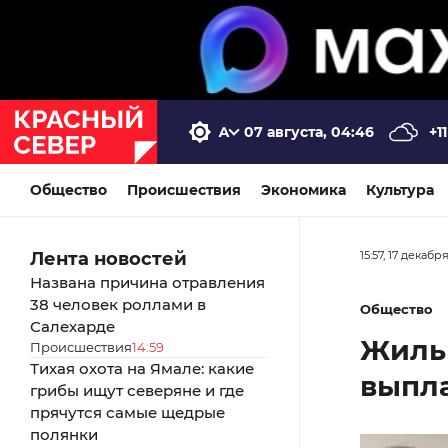
07 августа, 04:46
+11
Общество
Происшествия
Экономика
Культура
Лента новостей
15:57, 17 декабр
Названа причина отравления
38 человек роллами в
Общество
Салехарде
Жильц
Происшествия
14:59
Тихая охота на Ямале: какие
выпл
грибы ищут северяне и где
прячутся самые щедрые
полянки