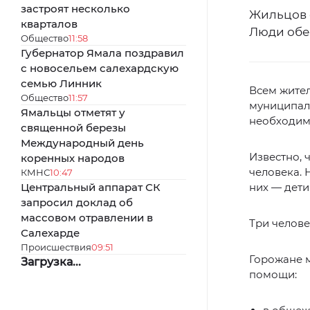
застроят несколько
Жильцов 
кварталов
Люди обе
Общество
11:58
Губернатор Ямала поздравил
с новосельем салехардскую
семью Линник
Всем жите
Общество
11:57
муниципал
Ямальцы отметят у
необходим
священной березы
Международный день
Известно, 
коренных народов
человека. 
КМНС
10:47
Центральный аппарат СК
них — дети
запросил доклад об
массовом отравлении в
Три челове
Салехарде
Происшествия
09:51
Горожане м
Загрузка...
помощи: