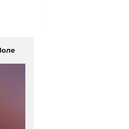
Поле
а