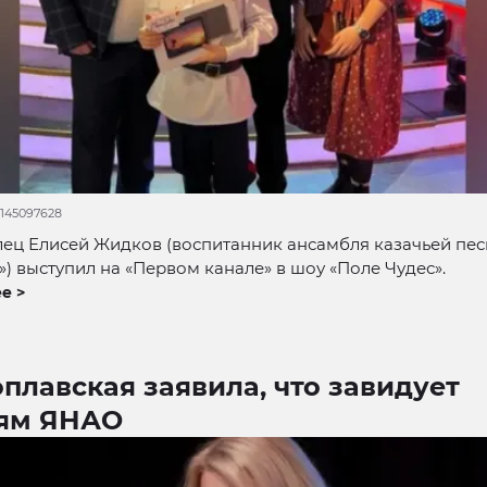
d145097628
ец Елисей Жидков (воспитанник ансамбля казачьей пе
) выступил на «Первом канале» в шоу «Поле Чудес».
е >
плавская заявила, что завидует
ям ЯНАО