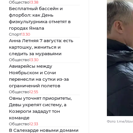
Общество
13:38
Бесплатный бассейн и
флорбол: как День
физкультурника отметят в
городах Ямала
Спорт
13:30
Анна Летняя 7 августа: есть
картошку, жениться и
следить за муравьями
Общество
13:30
Авиарейсы между
Ноябрьском и Сочи
перенесли на сутки из-за
ограничений полетов
Общество
12:55
Овны уточнят приоритеты,
Девы укрепят систему, а
Козероги зададут тон
команде
Фото: t.me/titov
Общество
12:33
В Салехарде новыми домами