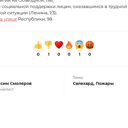
тии на Объездной, 13Б;
е социальной поддержки лицам, оказавшимся в трудной
й ситуации (Ленина, 1/3);
а улице
Республики, 98.
0
1
0
0
1
0
Темы
сим Смоляров
Салехард,
Пожары
налист