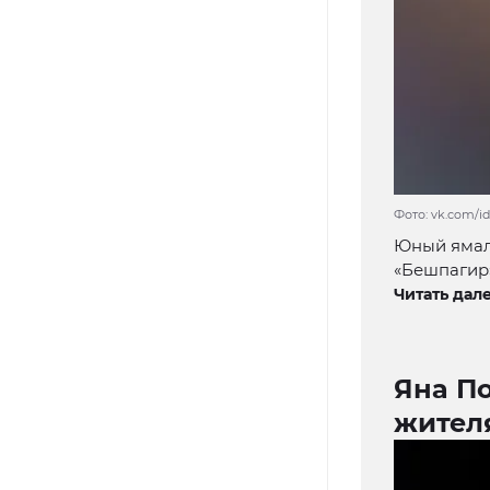
Фото: vk.com/i
Юный ямал
«Бешпагир»
Читать дале
Яна По
жител