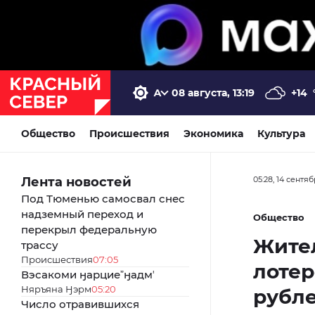
08 августа, 13:19
+14
Общество
Происшествия
Экономика
Культура
Лента новостей
05:28, 14 сентя
Под Тюменью самосвал снес
надземный переход и
Общество
перекрыл федеральную
Жител
трассу
Происшествия
07:05
лотер
Вэсакоми ӈарциеˮӈадмʼ
Няръяна Ӈэрм
05:20
рубл
Число отравившихся