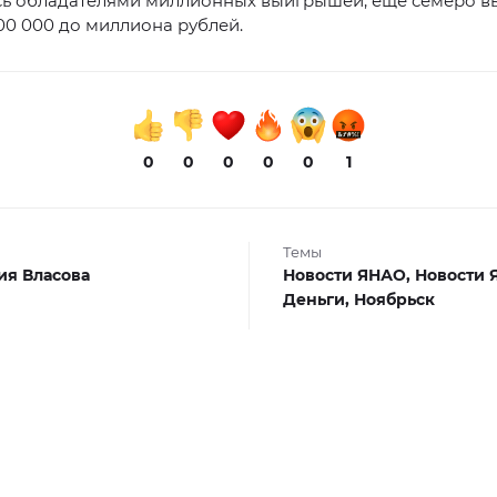
сь обладателями миллионных выигрышей, еще семеро в
00 000 до миллиона рублей.
0
0
0
0
0
1
Темы
я Власова
Новости ЯНАО,
Новости 
Деньги,
Ноябрьск