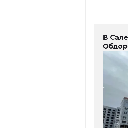
В Сал
Обдор