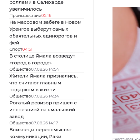
роллами в Салехарде
увеличилось
Происшествия
05:16
На массовом забеге в Новом
Уренгое выберут самых
обаятельных единорогов и
фей
Спорт
04:51
В столице Ямала возведут
«город в городе»
Общество
07.08.26 14:54
Жители Ямала признались,
что считают главным
подарком в жизни
Общество
07.08.26 14:34
Рогатый ревизор пришел с
инспекцией на ямальский
завод
Общество
07.08.26 14:17
Близнецы переосмыслят
коммуникации, Раки
Счастливая ко