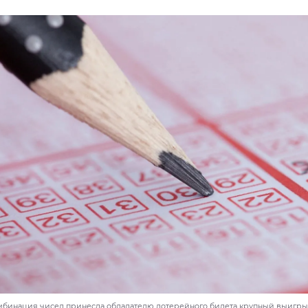
мбинация чисел принесла обладателю лотерейного билета крупный выигры