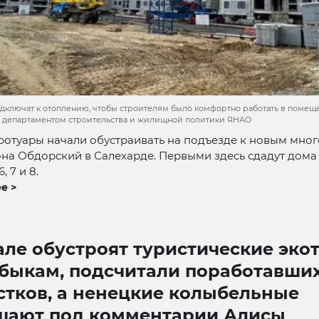
дключат к отоплению, чтобы строителям было комфортно работать в помеще
 департаментом строительства и жилищной политики ЯНАО
ротуары начали обустраивать на подъезде к новым мно
на Обдорский в Салехарде. Первыми здесь сдадут дома
 7 и 8.
е >
але обустроят туристические эко
ебыкам, подсчитали поработавши
стков, а ненецкие колыбельные
шают под комментарии Алисы