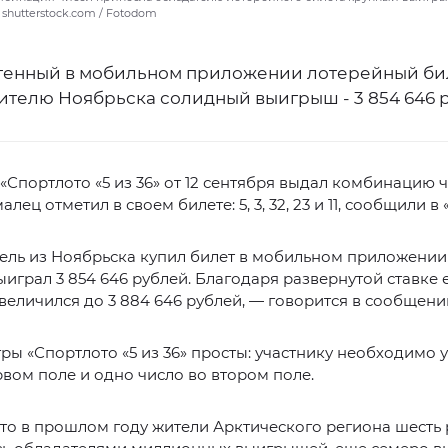
 shutterstock.com / Fotodom
енный в мобильном приложении лотерейный би
ителю Ноябрьска солидный выигрыш - 3 854 646 
Спортлото «5 из 36» от 12 сентября выдал комбинацию ч
лец отметил в своем билете: 5, 3, 32, 23 и 11, сообщили в 
ль из Ноябрьска купил билет в мобильном приложении 
ыиграл 3 854 646 рублей. Благодаря развернутой ставке 
еличился до 3 884 646 рублей, — говорится в сообщени
ры «Спортлото «5 из 36» просты: участнику необходимо у
рвом поле и одно число во втором поле.
то в прошлом году жители Арктического региона шесть 