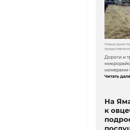
Новые дома по
предоставлено
Дороги и т
микрорайо
номерами 6,
Читать дале
На Ям
к овц
подро
послу