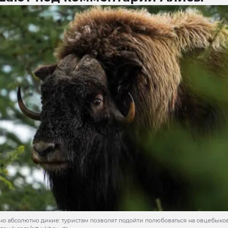
но абсолютно дикие: туристам позволят подойти полюбоваться на овцебыков