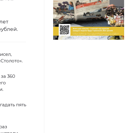
лет
рублей.
исел,
«Столото».
за 360
его
и.
гадать пять
раз