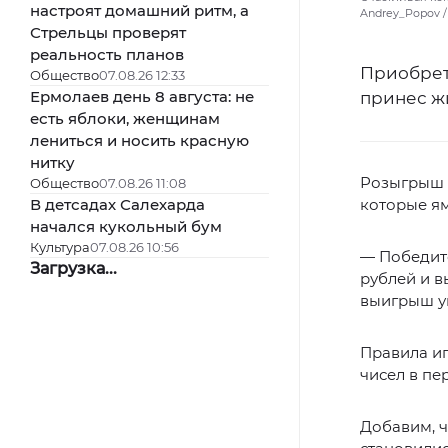
настроят домашний ритм, а
Andrey_Popov /
Стрельцы проверят
реальность планов
Приобрет
Общество
07.08.26 12:33
Ермолаев день 8 августа: не
принес ж
есть яблоки, женщинам
лениться и носить красную
нитку
Розыгрыш «
Общество
07.08.26 11:08
В детсадах Салехарда
которые яма
начался кукольный бум
Культура
07.08.26 10:56
— Победите
Загрузка...
рублей и в
выигрыш ув
Правила иг
чисел в пе
Добавим, ч