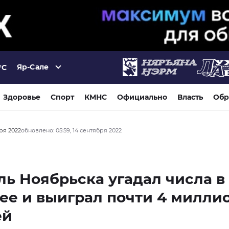
Яр-Сале
°C
Здоровье
Спорт
КМНС
Официально
Власть
Обр
бря 2022
обновлено: 05:59, 14 сентября 2022
ь Ноябрьска угадал числа в
ее и выиграл почти 4 милли
ей