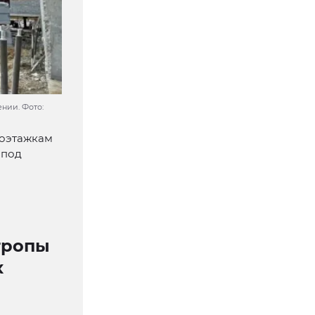
нии. Фото:
гоэтажкам
 под
тропы
х