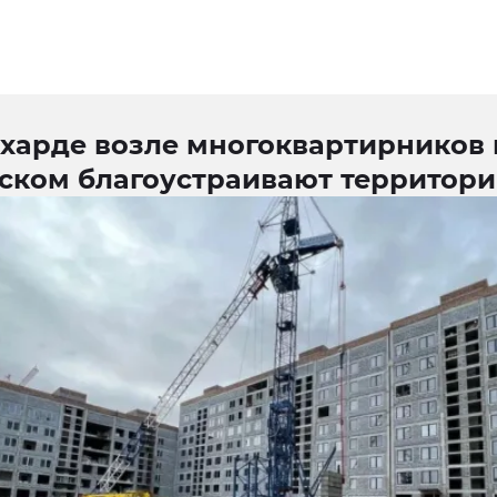
ехарде возле многоквартирников 
ском благоустраивают территор