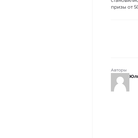
становили
призы от 5
Авторы
Юли